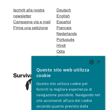
Iscriviti alla nostra
Deutsch
newsletter
English
Campagne via e-mail
Español
Firma una petizione
Français
Nederlands
Português
Hindi
Odia
Bahasa Indonesia
×
Questo sito web utilizza
Registro Persone
ENGLISH
cookie
Giuridiche
GERMAN
1521 Registered
Questo sito utilizza cookie per
charity no. 267444 ©
SPANISH
fornirti la migliore esperienza di
2001 - 2026
navigazione possibile. Navigando nel
FRENCH
Tutti i diritti riservati.
sito acconsenti all’uso dei cookie
ITALIAN
secondo quanto previsto dalla