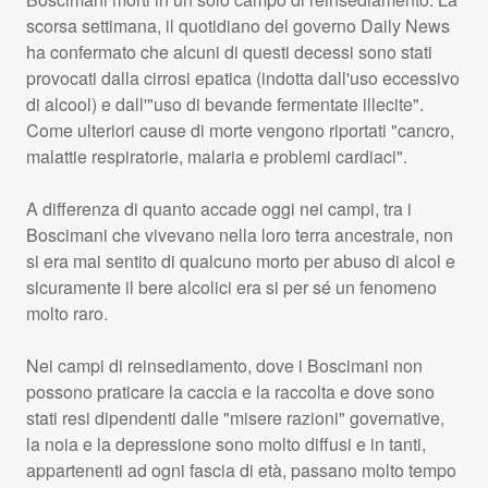
scorsa settimana, il quotidiano del governo Daily News
ha confermato che alcuni di questi decessi sono stati
provocati dalla cirrosi epatica (indotta dall'uso eccessivo
di alcool) e dall'"uso di bevande fermentate illecite".
Come ulteriori cause di morte vengono riportati "cancro,
malattie respiratorie, malaria e problemi cardiaci".
A differenza di quanto accade oggi nei campi, tra i
Boscimani che vivevano nella loro terra ancestrale, non
si era mai sentito di qualcuno morto per abuso di alcol e
sicuramente il bere alcolici era si per sé un fenomeno
molto raro.
Nei campi di reinsediamento, dove i Boscimani non
possono praticare la caccia e la raccolta e dove sono
stati resi dipendenti dalle "misere razioni" governative,
la noia e la depressione sono molto diffusi e in tanti,
appartenenti ad ogni fascia di età, passano molto tempo