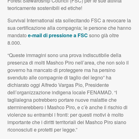
Forest Stewardship Council (FSC) per le sue attività
teoricamente sostenibili ed etiche!
Survival International sta sollecitando FSC a revocare la
sua certificazione alla compagnia; le persone che hanno
mandato
e-mail di pressione a FSC
sono già oltre
8.000.
“Queste immagini sono una prova indiscutibile della
presenza di molti Mashco Piro nell’area, che non solo il
governo ha mancato di proteggere ma ha persino
svenduto alle compagnie di taglio del legno” ha
dichiarato oggi Alfredo Vargas Pio, Presidente
dell’organizzazione indigena locale FENAMAD. “I
taglialegna potrebbero portare nuove malattie che
sterminerebbero i Mashco Piro, e c’è anche il rischio di
violenze su entrambi i fronti: per questi motivi è molto
importante che i diritti territoriali dei Mashco Piro siano
riconosciuti e protetti per legge.”