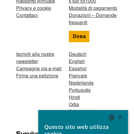
Rapporto Annuale
Il tuo 5x1000
Privacy e cookie
Modalità di pagamento
Contattaci
Donazioni – Domande
frequenti
Dona
Iscriviti alla nostra
Deutsch
newsletter
English
Campagne via e-mail
Español
Firma una petizione
Français
Nederlands
Português
Hindi
Odia
Bahasa Indonesia
×
Questo sito web utilizza
Registro Persone
ENGLISH
cookie