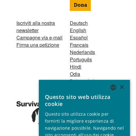
Dona
Iscriviti alla nostra
Deutsch
newsletter
English
Campagne via e-mail
Español
Firma una petizione
Français
Nederlands
Português
Hindi
Odia
Bahasa Indonesia
×
Questo sito web utilizza
Registro Persone
ENGLISH
cookie
Giuridiche
GERMAN
1521 Registered
Questo sito utilizza cookie per
charity no. 267444 ©
SPANISH
fornirti la migliore esperienza di
2001 - 2026
navigazione possibile. Navigando nel
FRENCH
Tutti i diritti riservati.
sito acconsenti all’uso dei cookie