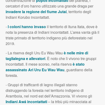
concentrazione di
popoli incontattati
del pianeta, i
cercatori d’oro hanno utilizzato una grande draga per
invadere la regione del fiume Jutaí
, territorio degli
Indiani Korubo incontattati.
-
I coloni hanno invaso
il territorio di Ituna Itata, dove è
nota la presenza di Indiani incontattati. L’area vanta già il
triste primato di territorio indigeno più deforestato nel
2019.
- La riserva degli Uru Eu Wau Wau
è nelle mire di
taglialegna e allevatori
. È noto che lì vivono tre gruppi
incontattati. Il mese scorso, nella riserva
è stato
assassinato Ari Uru Eu Wau Wau
, guardiano della
foresta.
- Gruppi di trafficanti di legno illegali stanno
distruggendo la foresta nel territorio indigeno di
Ararriboia, nel nord est dell’Amazzonia. Vi vivono gli
Indiani Awá incontattati
– la tribù più minacciata al