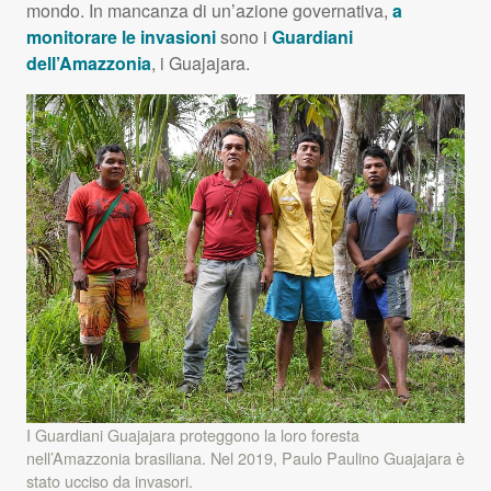
mondo. In mancanza di un’azione governativa,
a
monitorare le invasioni
sono i
Guardiani
dell’Amazzonia
, i Guajajara.
I Guardiani Guajajara proteggono la loro foresta
nell’Amazzonia brasiliana. Nel 2019, Paulo Paulino Guajajara è
stato ucciso da invasori.