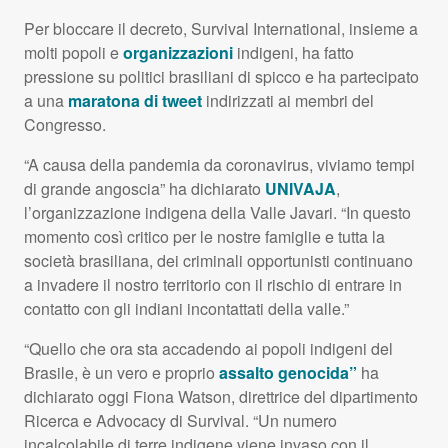
Per bloccare il decreto, Survival International, insieme a
molti popoli e
organizzazioni
indigeni, ha fatto
pressione su politici brasiliani di spicco e ha partecipato
a una
maratona di tweet
indirizzati ai membri del
Congresso.
“A causa della pandemia da coronavirus, viviamo tempi
di grande angoscia” ha dichiarato
UNIVAJA
,
l’organizzazione indigena della Valle Javari. “In questo
momento così critico per le nostre famiglie e tutta la
società brasiliana, dei criminali opportunisti continuano
a invadere il nostro territorio con il rischio di entrare in
contatto con gli indiani incontattati della valle.”
“Quello che ora sta accadendo ai popoli indigeni del
Brasile, è un vero e proprio
assalto genocida”
ha
dichiarato oggi Fiona Watson, direttrice del dipartimento
Ricerca e Advocacy di Survival. “Un numero
incalcolabile di terre indigene viene invaso con il