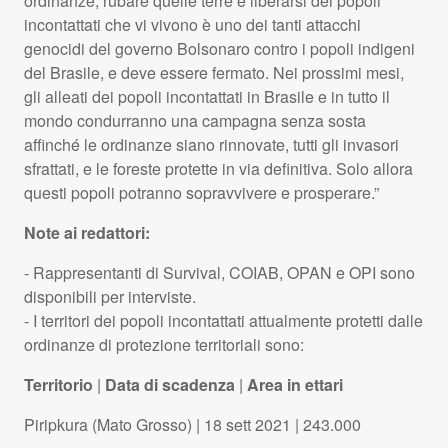
ordinanze, rubare quelle terre e liberarsi dei popoli
incontattati che vi vivono è uno dei tanti attacchi
genocidi del governo Bolsonaro contro i popoli indigeni
del Brasile, e deve essere fermato. Nei prossimi mesi,
gli alleati dei popoli incontattati in Brasile e in tutto il
mondo condurranno una campagna senza sosta
affinché le ordinanze siano rinnovate, tutti gli invasori
sfrattati, e le foreste protette in via definitiva. Solo allora
questi popoli potranno sopravvivere e prosperare.”
Note ai redattori:
- Rappresentanti di Survival,
COIAB
,
OPAN
e
OPI
sono
disponibili per interviste.
- I territori dei popoli incontattati attualmente protetti dalle
ordinanze di protezione territoriali sono:
Territorio
|
Data di scadenza
|
Area in ettari
Piripkura (Mato Grosso) | 18 sett 2021 | 243.000