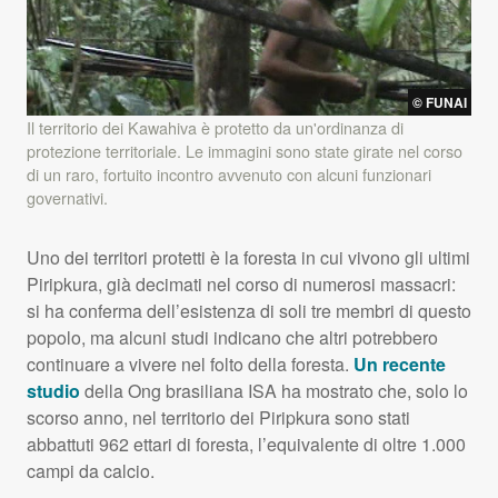
© FUNAI
Il territorio dei Kawahiva è protetto da un'ordinanza di
protezione territoriale. Le immagini sono state girate nel corso
di un raro, fortuito incontro avvenuto con alcuni funzionari
governativi.
Uno dei territori protetti è la foresta in cui vivono gli ultimi
Piripkura, già decimati nel corso di numerosi massacri:
si ha conferma dell’esistenza di soli tre membri di questo
popolo, ma alcuni studi indicano che altri potrebbero
continuare a vivere nel folto della foresta.
Un recente
studio
della Ong brasiliana
ISA
ha mostrato che, solo lo
scorso anno, nel territorio dei Piripkura sono stati
abbattuti 962 ettari di foresta, l’equivalente di oltre 1.000
campi da calcio.