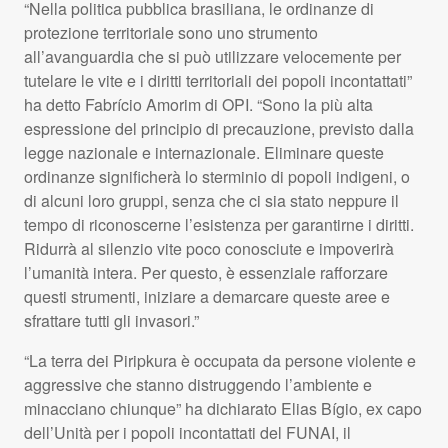
“Nella politica pubblica brasiliana, le ordinanze di
protezione territoriale sono uno strumento
all’avanguardia che si può utilizzare velocemente per
tutelare le vite e i diritti territoriali dei popoli incontattati”
ha detto Fabrício Amorim di
OPI
. “Sono la più alta
espressione del principio di precauzione, previsto dalla
legge nazionale e internazionale. Eliminare queste
ordinanze significherà lo sterminio di popoli indigeni, o
di alcuni loro gruppi, senza che ci sia stato neppure il
tempo di riconoscerne l’esistenza per garantirne i diritti.
Ridurrà al silenzio vite poco conosciute e impoverirà
l’umanità intera. Per questo, è essenziale rafforzare
questi strumenti, iniziare a demarcare queste aree e
sfrattare tutti gli invasori.”
“La terra dei Piripkura è occupata da persone violente e
aggressive che stanno distruggendo l’ambiente e
minacciano chiunque” ha dichiarato Elias Bígio, ex capo
dell’Unità per i popoli incontattati del
FUNAI
, il