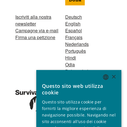
Dona
Iscriviti alla nostra
Deutsch
newsletter
English
Campagne via e-mail
Español
Firma una petizione
Français
Nederlands
Português
Hindi
Odia
Bahasa Indonesia
×
Questo sito web utilizza
Registro Persone
ENGLISH
cookie
Giuridiche
GERMAN
1521 Registered
Questo sito utilizza cookie per
charity no. 267444 ©
SPANISH
fornirti la migliore esperienza di
2001 - 2026
navigazione possibile. Navigando nel
FRENCH
Tutti i diritti riservati.
sito acconsenti all’uso dei cookie
ITALIAN