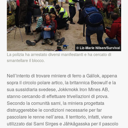
© Liz-Marie Nilsen/Survival
La polizia ha arrestato diversi manifestanti e ha cercato di
smantellare il blocco.
Nell’intento di trovare miniere di ferro a Gállok, appena
sopra il circolo polare artico, la britannica Beowulf e la
sua sussidiaria svedese, Jokkmokk Iron Mines AB,
stanno cercando di effettuare trivellazioni di prova.
Secondo la comunità sami, la miniera progettata
distruggerebbe le condizioni necessarie per far
pascolare le renne nell’area. Il territorio, infatti, viene
utilizzato dai Sami Sirges e Jåhkågasska per il pascolo