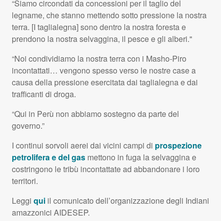
“Siamo circondati da concessioni per il taglio del
legname, che stanno mettendo sotto pressione la nostra
terra. [I taglialegna] sono dentro la nostra foresta e
prendono la nostra selvaggina, il pesce e gli alberi."
“Noi condividiamo la nostra terra con i Masho-Piro
incontattati… vengono spesso verso le nostre case a
causa della pressione esercitata dai taglialegna e dai
trafficanti di droga.
“Qui in Perù non abbiamo sostegno da parte del
governo.”
I continui sorvoli aerei dai vicini campi di
prospezione
petrolifera e del gas
mettono in fuga la selvaggina e
costringono le tribù incontattate ad abbandonare i loro
territori.
Leggi
qui
il comunicato dell’organizzazione degli Indiani
amazzonici
AIDESEP
.