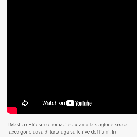
I Mashco-Piro sono nomadi e durante la stagione secca
raccolgono uova di tartaruga sulle rive dei fiumi; in