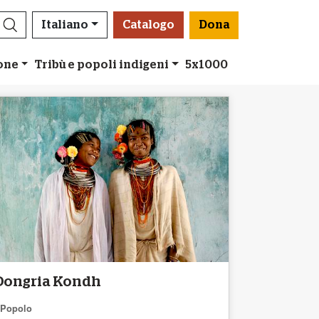
Italiano
Catalogo
Dona
ione
Tribù e popoli indigeni
5x1000
Dongria Kondh
Popolo