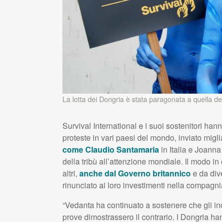
La lotta dei Dongria è stata paragonata a quella dei 
Survival International e i suoi sostenitori ha
proteste in vari paesi del mondo, inviato migli
come Claudio Santamaria
in Italia e Joanna
della tribù all’attenzione mondiale. Il modo in 
altri,
anche dal Governo britannico
e da dive
rinunciato ai loro investimenti nella compagni
“Vedanta ha continuato a sostenere che gli ind
prove dimostrassero il contrario. I Dongria h