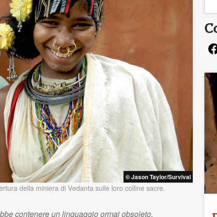
C
© Jason Taylor/Survival
tura della miniera di Vedanta sulle loro colline sacre.
ebbe contenere un linguaggio ormai obsoleto.