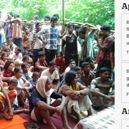
A
I
f
B
T
I
g
d
F
Ar
“