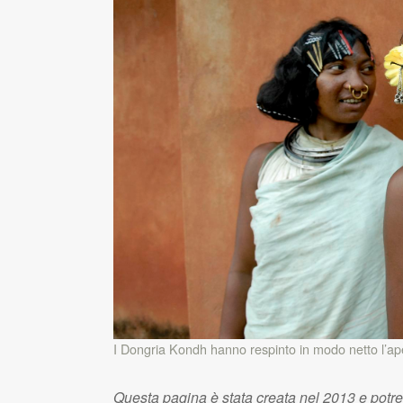
I Dongria Kondh hanno respinto in modo netto l’aper
Questa pagina è stata creata nel 2013 e potr