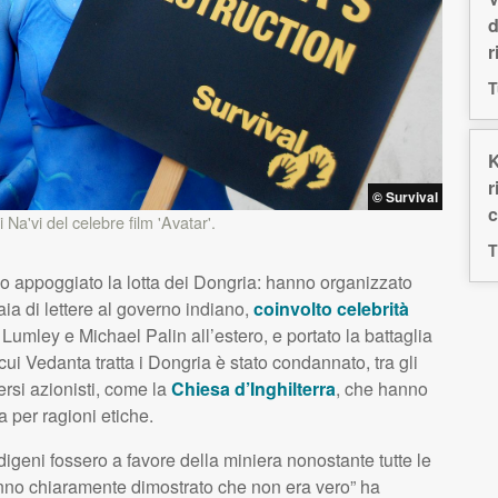
d
r
T
K
r
© Survival
c
Na'vi del celebre film 'Avatar'.
T
nno appoggiato la lotta dei Dongria: hanno organizzato
aia di lettere al governo indiano,
coinvolto celebrità
 Lumley e Michael Palin all’estero, e portato la battaglia
cui Vedanta tratta i Dongria è stato condannato, tra gli
rsi azionisti, come la
Chiesa d’Inghilterra
, che hanno
a per ragioni etiche.
igeni fossero a favore della miniera nonostante tutte le
anno chiaramente dimostrato che non era vero” ha