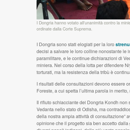
I Dongria hanno votato all'unanimità contro la minie
ordinate dalla Corte Suprema.
I Dongria sono stati elogiati per la loro
strenu
decisi a salvare le loro colline nonostante le i
paramilitare, e le continue dichiarazioni di V
miniera. Nel corso della lotta per difendere Ni
torturati, ma la resistenza della tribù è continu
I risultati delle consultazioni devono essere o
Foreste, a cui spetta l’ultima parola in merito, 
Il rifiuto schiacciante dei Dongria Kondh non 
Vedanta nello stato di Odisha, ma contraddic
della nostra ampia attività di consultazione”
opinione che il progetto sia ben accetto dall