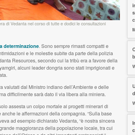
i
s
c
ra di Vedanta nel corso di tutte e dodici le consultazioni
M
a determinazione
. Sono sempre rimasti compatti e
C
ntimidazioni e le molestie subite da parte della polizia
b
edanta Resources, secondo cui la tribù era a favore della
W
yamgiri, alcuni leader dongria sono stati imprigionati e
ata.
U
ra valutati dal Ministro indiano dell’Ambiente e delle
d
ma difficilmente sarà dato il via libera alla miniera.
W
solo assesta un colpo mortale ai progetti minerari di
e anche le affermazioni della compagnia. “Sulla base
 aveva ad esempio dichiarato Vedanta, “è nostra sincera
I
a grande maggioranza della popolazione locale, tra cui
c