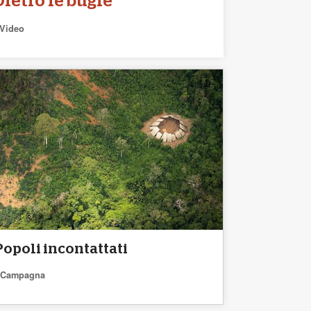
Dietro le bugie
Video
Popoli incontattati
Campagna