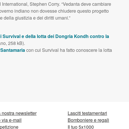
val International, Stephen Corry. “Vedanta deve cambiare
l governo indiano non dovesse chiudere questo progetto
della giustizia e dei diritti umani.”
 Survival e della lotta dei Dongria Kondh contro la
ano, 258 kB).
o Santamaria
con cui Survival ha fatto conoscere la lotta
la nostra newsletter
Lasciti testamentari
via e-mail
Bomboniere e regali
petizione
Il tuo 5x1000