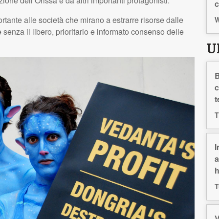
ione dell’Orissa e da altri importanti protagonisti.”
c
rtante alle società che mirano a estrarre risorse dalle
W
 senza il libero, prioritario e informato consenso delle
U
B
c
t
T
I
a
h
T
V