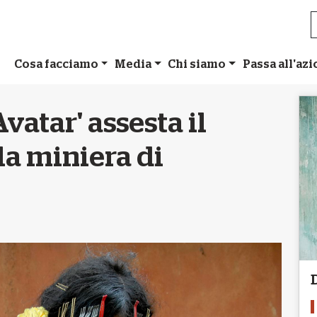
Cosa facciamo
Media
Chi siamo
Passa all'az
Avatar' assesta il
la miniera di