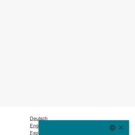
Deutsch
English
×
Español