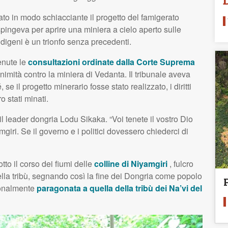
iutato in modo schiacciante il progetto del famigerato
spingeva per aprire una miniera a cielo aperto sulle
 indigeni è un trionfo senza precedenti.
tenute le
consultazioni ordinate dalla Corte Suprema
nimità contro la miniera di Vedanta. Il tribunale aveva
 se il progetto minerario fosse stato realizzato, i diritti
o stati minati.
 il leader dongria Lodu Sikaka. “Voi tenete il vostro Dio
ri. Se il governo e i politici dovessero chiederci di
otto il corso dei fiumi delle
colline di Niyamgiri
, fulcro
della tribù, segnando così la fine dei Dongria come popolo
zionalmente
paragonata a quella della tribù dei Na’vi del