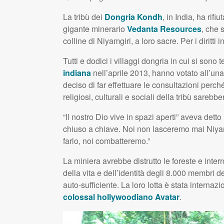
La tribù dei
Dongria Kondh
, in India, ha rif
gigante minerario
Vedanta Resources
, che 
colline di Niyamgiri, a loro sacre. Per i diritti
Tutti e dodici i villaggi dongria in cui si sono 
indiana
nell’aprile 2013, hanno votato all’una
deciso di far effettuare le consultazioni perché,
religiosi, culturali e sociali della tribù sarebber
“Il nostro Dio vive in spazi aperti” aveva detto
chiuso a chiave. Noi non lasceremo mai Niyamgi
farlo, noi combatteremo.”
La miniera avrebbe distrutto le foreste e interr
della vita e dell’identità degli 8.000 membri 
auto-sufficiente. La loro lotta è stata interna
colossal hollywoodiano Avatar
.