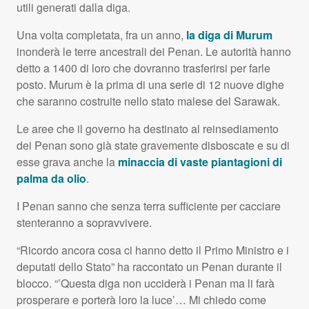
utili generati dalla diga.
Una volta completata, fra un anno,
la diga di Murum
inonderà le terre ancestrali dei Penan. Le autorità hanno
detto a 1400 di loro che dovranno trasferirsi per farle
posto. Murum è la prima di una serie di 12 nuove dighe
che saranno costruite nello stato malese del Sarawak.
Le aree che il governo ha destinato al reinsediamento
dei Penan sono già state gravemente disboscate e su di
esse grava anche la
minaccia di vaste piantagioni di
palma da olio
.
I Penan sanno che senza terra sufficiente per cacciare
stenteranno a sopravvivere.
“Ricordo ancora cosa ci hanno detto il Primo Ministro e i
deputati dello Stato” ha raccontato un Penan durante il
blocco. “’Questa diga non ucciderà i Penan ma li farà
prosperare e porterà loro la luce’… Mi chiedo come