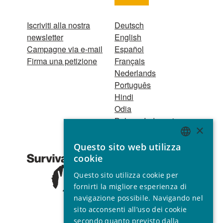
Iscriviti alla nostra
Deutsch
newsletter
English
Campagne via e-mail
Español
Firma una petizione
Français
Nederlands
Português
Hindi
Odia
Bahasa Indonesia
×
Questo sito web utilizza
Registro Persone
ENGLISH
cookie
Giuridiche
GERMAN
1521 Registered
Questo sito utilizza cookie per
charity no. 267444 ©
SPANISH
fornirti la migliore esperienza di
2001 - 2026
navigazione possibile. Navigando nel
FRENCH
Tutti i diritti riservati.
sito acconsenti all’uso dei cookie
ITALIAN
secondo quanto previsto dalla