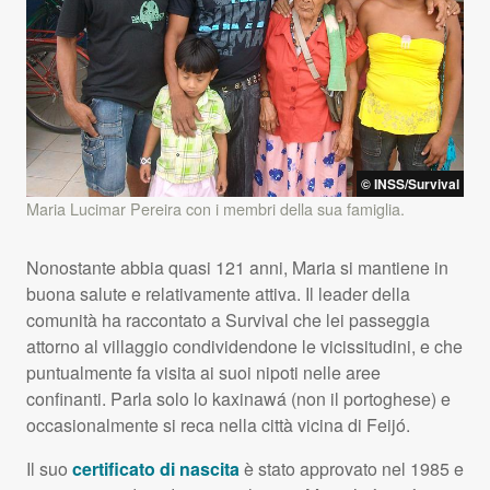
© INSS/Survival
Maria Lucimar Pereira con i membri della sua famiglia.
Nonostante abbia quasi 121 anni, Maria si mantiene in
buona salute e relativamente attiva. Il leader della
comunità ha raccontato a Survival che lei passeggia
attorno al villaggio condividendone le vicissitudini, e che
puntualmente fa visita ai suoi nipoti nelle aree
confinanti. Parla solo lo kaxinawá (non il portoghese) e
occasionalmente si reca nella città vicina di Feijó.
Il suo
certificato di nascita
è stato approvato nel 1985 e