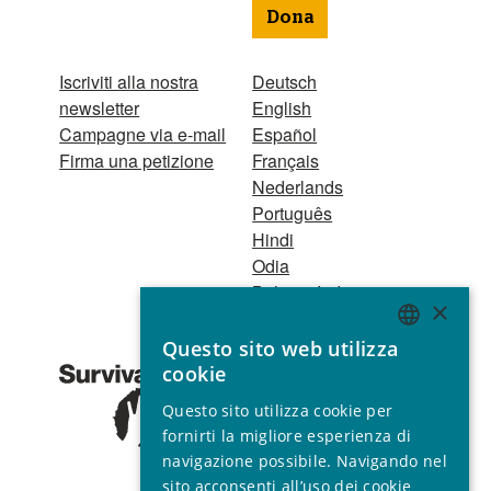
Dona
Iscriviti alla nostra
Deutsch
newsletter
English
Campagne via e-mail
Español
Firma una petizione
Français
Nederlands
Português
Hindi
Odia
Bahasa Indonesia
×
Questo sito web utilizza
Registro Persone
ENGLISH
cookie
Giuridiche
GERMAN
1521 Registered
Questo sito utilizza cookie per
charity no. 267444 ©
SPANISH
fornirti la migliore esperienza di
2001 - 2026
navigazione possibile. Navigando nel
FRENCH
Tutti i diritti riservati.
sito acconsenti all’uso dei cookie