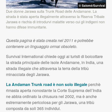
© Salomé/Survival
Due donne Jarawa sulla Trunk Road delle Andamane. La
strada è stata aperta illegalmente attraverso la Riserva Tribale
Jarawa e rischia di introdurvi malattie verso cui gli indigeni non
hanno difese immunitarie.
Questa pagina è stata creata nel 2011 e potrebbe
contenere un linguaggio ormai obsoleto.
Survival International chiede oggi ai turisti di boicottare
la strada principale delle isole Andamane, in India, una
strada illegale che attraversa la terra della tribù
minacciata degli Jarawa.
La Andaman Trunk road è non solo illegale
perchè
rimasta aperta nonostante la Corte Suprema dell’India
ne abbia ordinato la chiusura nel 2002, ma è anche
estremamente pericolosa per gli Jarawa, una tribù
composta da soli 365 individui.