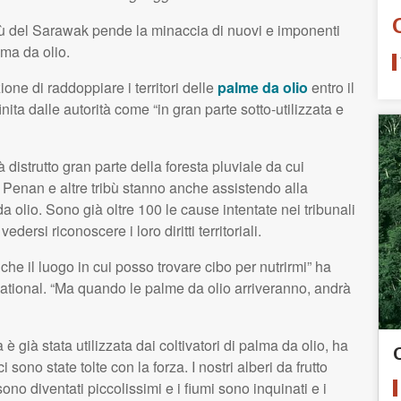
ibù del Sarawak pende la minaccia di nuovi e imponenti
lma da olio.
one di raddoppiare i territori delle
palme da olio
entro il
nita dalle autorità come “in gran parte sotto-utilizzata e
istrutto gran parte della foresta pluviale da cui
Penan e altre tribù stanno anche assistendo alla
a olio. Sono già oltre 100 le cause intentate nei tribunali
ersi riconoscere i loro diritti territoriali.
nche il luogo in cui posso trovare cibo per nutrirmi” ha
ational. “Ma quando le palme da olio arriveranno, andrà
 già stata utilizzata dai coltivatori di palma da olio, ha
i sono state tolte con la forza. I nostri alberi da frutto
a sono diventati piccolissimi e i fiumi sono inquinati e i