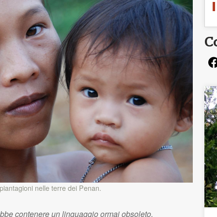
C
iantagioni nelle terre dei Penan.
ebbe contenere un linguaggio ormai obsoleto.