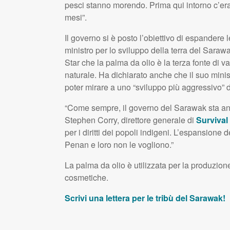
pesci stanno morendo. Prima qui intorno c’era
mesi”.
Il governo si è posto l’obiettivo di espandere le 
ministro per lo sviluppo della terra del Sara
Star che la palma da olio è la terza fonte di val
naturale. Ha dichiarato anche che il suo minist
poter mirare a uno “sviluppo più aggressivo” d
“Come sempre, il governo del Sarawak sta ant
Stephen Corry, direttore generale di
Survival 
per i diritti dei popoli indigeni. L’espansione 
Penan e loro non le vogliono.”
La palma da olio è utilizzata per la produzione
cosmetiche.
Scrivi una lettera per le tribù del Sarawak!