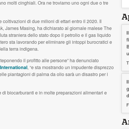
no molti cinghiali. Ora ne troviamo uno ogni due o tre
A
coltivazioni di due milioni di ettari entro il 2020. Il
wak, James Masing, ha dichiarato al giornale malese The
I
uta straniera dello stato dopo il petrolio e il gas liquido
f
ero sta lavorando per eliminare gli intoppi burocratici e
B
ella terra indigena.
eponendo il profitto alle persone” ha denunciato
T
International
, “e sta mostrando un impudente disprezzo
delle piantagioni di palma da olio sarà un disastro per i
I
g
 di biocarburanti e in molte preparazioni alimentari e
d
F
Ar