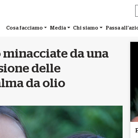
Cosa facciamo
Media
Chi siamo
Passa all'az
o minacciate da una
sione delle
alma da olio