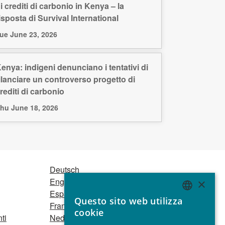
i crediti di carbonio in Kenya – la
isposta di Survival International
ue June 23, 2026
enya: indigeni denunciano i tentativi di
ilanciare un controverso progetto di
rediti di carbonio
hu June 18, 2026
Deutsch
English
×
Español
Questo sito web utilizza
Français
ENGLISH
cookie
ti
Nederlands
GERMAN