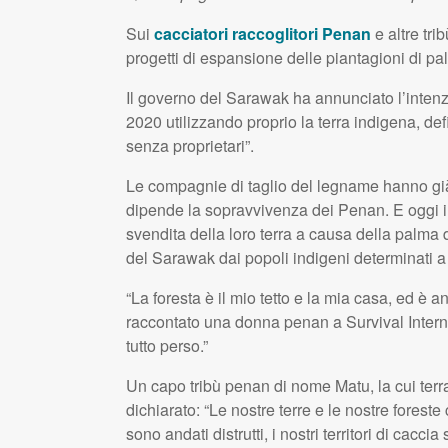
Sui
cacciatori raccoglitori Penan
e altre tr
progetti di espansione delle piantagioni di pa
Il governo del Sarawak ha annunciato l’intenzi
2020 utilizzando proprio la terra indigena, defi
senza proprietari”.
Le compagnie di taglio del legname hanno già d
dipende la sopravvivenza dei Penan. E oggi i 
svendita della loro terra a causa della palma d
del Sarawak dai popoli indigeni determinati a ved
“La foresta è il mio tetto e la mia casa, ed è a
raccontato una donna penan a Survival Intern
tutto perso.”
Un capo tribù penan di nome Matu, la cui terra è
dichiarato: “Le nostre terre e le nostre foreste c
sono andati distrutti, i nostri territori di cacci