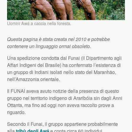
Uomini Awá a caccia nella foresta.
Questa pagina è stata creata nel 2010 e potrebbe
contenere un linguaggio ormai obsoleto.
Una spedizione condotta dal Funai (il Dipartimento agli
Affari Indigeni del Brasile) ha confermato l’esistenza di
un gruppo di Indiani isolati nello stato del Maranhão,
nell’Amazzonia orientale.
Il
FUNAI
aveva avuto notizie della presenza di questo
gruppo nel territorio indigeno di Araribóia sin dagli Anni
Ottanta, ma fino ad oggi non aveva raccolto prove a
riguardo.
Secondo il Funai, il gruppo appartiene probabilmente
alla
tribù degli Awá
e conta circa 60 individui.