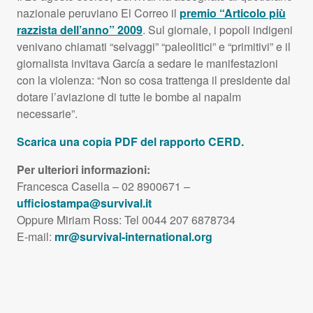
nazionale peruviano El Correo il
premio “Articolo più
razzista dell’anno” 2009
. Sul giornale, i popoli indigeni
venivano chiamati “selvaggi” “paleolitici” e “primitivi” e il
giornalista invitava García a sedare le manifestazioni
con la violenza: “Non so cosa trattenga il presidente dal
dotare l’aviazione di tutte le bombe al napalm
necessarie”.
Scarica una copia
PDF
del rapporto
CERD
.
Per ulteriori informazioni:
Francesca Casella – 02 8900671 –
ufficiostampa@survival.it
Oppure Miriam Ross: Tel 0044 207 6878734
E-mail:
mr@survival-international.org