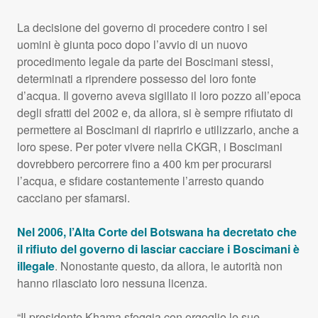
La decisione del governo di procedere contro i sei
uomini è giunta poco dopo l’avvio di un nuovo
procedimento legale da parte dei Boscimani stessi,
determinati a riprendere possesso del loro fonte
d’acqua. Il governo aveva sigillato il loro pozzo all’epoca
degli sfratti del 2002 e, da allora, si è sempre rifiutato di
permettere ai Boscimani di riaprirlo e utilizzarlo, anche a
loro spese. Per poter vivere nella
CKGR
, i Boscimani
dovrebbero percorrere fino a 400 km per procurarsi
l’acqua, e sfidare costantemente l’arresto quando
cacciano per sfamarsi.
Nel 2006, l’Alta Corte del Botswana ha decretato che
il rifiuto del governo di lasciar cacciare i Boscimani è
illegale
. Nonostante questo, da allora, le autorità non
hanno rilasciato loro nessuna licenza.
“Il presidente Khama sfoggia con orgoglio le sue