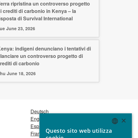
erra ripristina un controverso progetto
i crediti di carbonio in Kenya – la
isposta di Survival International
ue June 23, 2026
enya: indigeni denunciano i tentativi di
ilanciare un controverso progetto di
rediti di carbonio
hu June 18, 2026
Deutsch
English
×
Español
Questo sito web utilizza
Français
ENGLISH
cookie