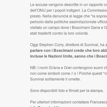
Le accuse vengono descritte in un rapporto c
dell'
ONU
per i popoli indigeni. La Commissione
presto. Nella denuncia si legge che "la sopr
pericolo dalle politiche assimilazioniste uffic
visitato un campo dove i Boscimani Gana e 
stati trasferiti contro la loro volontà.
Oggi Stephen Corry, direttore di Survival, ha
parlare con i Boscimani crede che loro abbi
incluse le Nazioni Unite, sanno che i Bosci
NB: I nomi G//ana e G/wi contengono suoni che
non come simboli come // o ! Poiché questi "cl
Survival solitamente li omette.
Sono disponibili foto e filmati per la stampa.
Per ulteriori informazioni contattare Frances