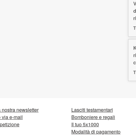
V
d
r
T
K
r
c
T
la nostra newsletter
Lasciti testamentari
via e-mail
Bomboniere e regali
petizione
Il tuo 5x1000
Modalità di pagamento