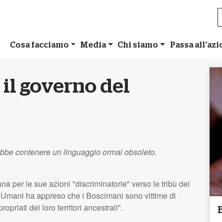
Cosa facciamo
Media
Chi siamo
Passa all'az
il governo del
ebbe contenere un linguaggio ormai obsoleto.
 per le sue azioni "discriminatorie" verso le tribù dei
ti Umani ha appreso che i Boscimani sono vittime di
opriati dei loro territori ancestrali".