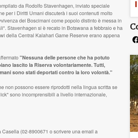
ompilato da Rodolfo Stavenhagen, inviato speciale
 per i Diritti Umani discuterà i suoi contenuti molto
avvivenza dei Boscimani come popolo distinto è messa in
C
iali". Stavenhagen si è recato in Botswana a febbraio e ha
Gwi della Central Kalahari Game Reserve erano appena
 affermato
"Nessuna delle persone che ha potuto
ano lascito la Riserva volontariamente. Tutti,
mani sono stati deportati contro la loro volontà."
 non possono essere riprodotti nella lingua scritta se
ick" sono incomprensibili a livello internazionale,
ca Casella (02-8900671 o scrivere una email a