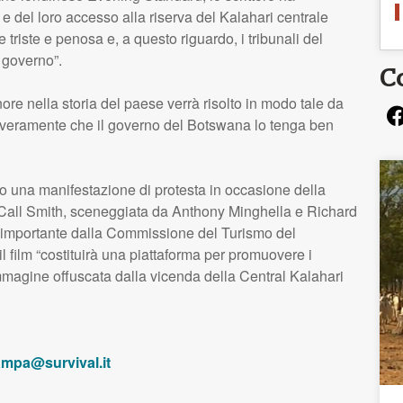
e del loro accesso alla riserva del Kalahari centrale
riste e penosa e, a questo riguardo, i tribunali del
 governo”.
C
e nella storia del paese verrà risolto in modo tale da
ero veramente che il governo del Botswana lo tenga ben
to una manifestazione di protesta in occasione della
McCall Smith, sceneggiata da Anthony Minghella e Richard
o importante dalla Commissione del Turismo del
l film “costituirà una piattaforma per promuovere i
mmagine offuscata dalla vicenda della Central Kalahari
ampa@survival.it