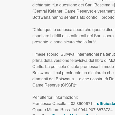
dichiarato: “La questione dei San [Boscimani] 
(Central Kalahari Game Reserve) è veramente t
Botswana hanno sentenziato contro il proprio
“Chiunque io conosca spera che questo disonor
rispettare i diritti e i sentimenti dei San; sp
presente, e sono sicuro che lo farà”.
Il mese scorso, Survival International ha tenu
prima della versione televisiva del libro di 
Curtis. La pellicola è stata promossa in mod
Botswana, il cui presidente ha dichiarato che i
diamanti del Botswana… e che ricostruirà l’i
Game Reserve (
CKGR
)”.
Per ulteriori informazioni:
Francesca Casella – 02 8900671 –
ufficiost
Oppure Miriam Ross: Tel 0044 207 6878734