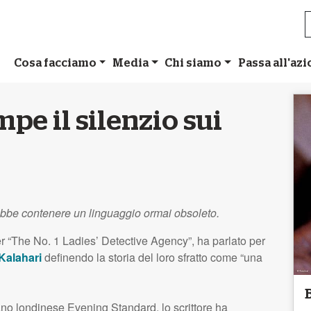
Cosa facciamo
Media
Chi siamo
Passa all'az
pe il silenzio sui
ebbe contenere un linguaggio ormai obsoleto.
r “The No. 1 Ladies’ Detective Agency”, ha parlato per
Kalahari
definendo la storia del loro sfratto come “una
ano londinese Evening Standard, lo scrittore ha