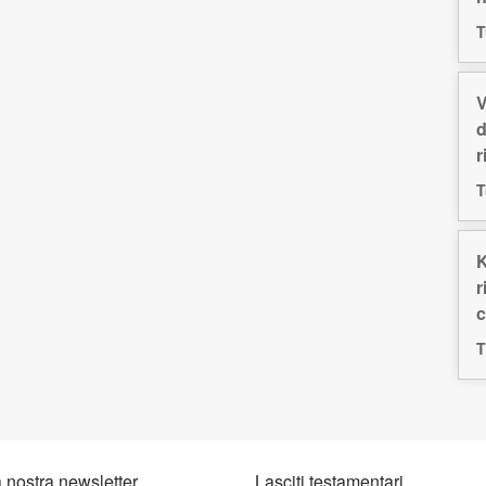
T
V
d
r
T
K
r
c
T
la nostra newsletter
Lasciti testamentari