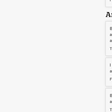
Ar
B
a
a
T
I
a
F
B
a
T