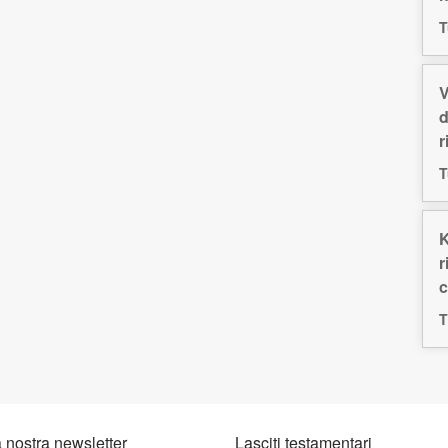
T
V
d
r
T
K
r
c
T
la nostra newsletter
Lasciti testamentari