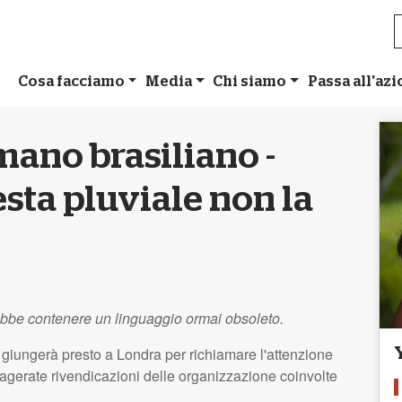
Cosa facciamo
Media
Chi siamo
Passa all'az
mano brasiliano -
esta pluviale non la
ebbe contenere un linguaggio ormai obsoleto.
iungerà presto a Londra per richiamare l'attenzione
esagerate rivendicazioni delle organizzazione coinvolte