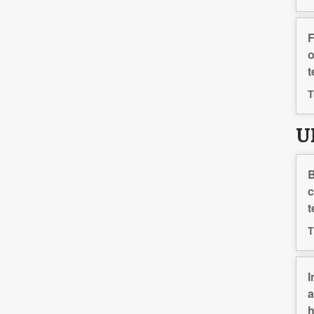
F
o
t
T
U
B
c
t
T
I
a
h