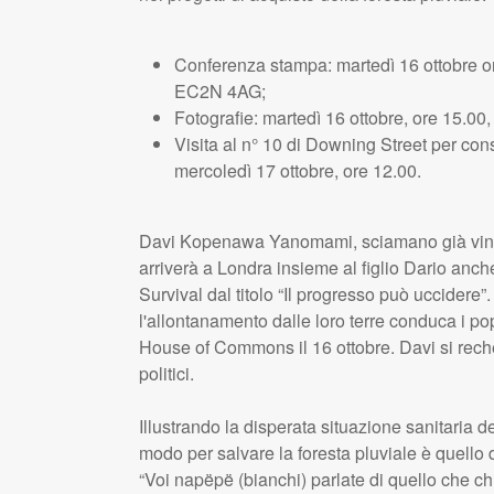
Conferenza stampa: martedì 16 ottobre o
EC2N 4AG;
Fotografie: martedì 16 ottobre, ore 15.00
Visita al n° 10 di Downing Street per co
mercoledì 17 ottobre, ore 12.00.
Davi Kopenawa Yanomami, sciamano già vinc
arriverà a Londra insieme al figlio Dario anch
Survival dal titolo “Il progresso può uccidere”.
l'allontanamento dalle loro terre conduca i popo
House of Commons il 16 ottobre. Davi si rech
politici.
Illustrando la disperata situazione sanitaria d
modo per salvare la foresta pluviale è quello di 
“Voi napëpë (bianchi) parlate di quello che ch