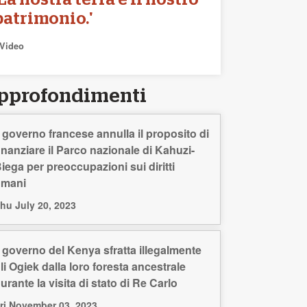
'La nostra terra è il nostro
patrimonio.'
Video
pprofondimenti
l governo francese annulla il proposito di
inanziare il Parco nazionale di Kahuzi-
iega per preoccupazioni sui diritti
umani
hu July 20, 2023
l governo del Kenya sfratta illegalmente
li Ogiek dalla loro foresta ancestrale
urante la visita di stato di Re Carlo
ri November 03, 2023