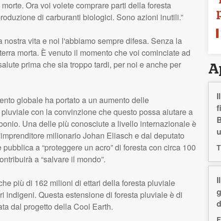
morte. Ora voi volete comprare parti della foresta
roduzione di carburanti biologici. Sono azioni inutili.”
a nostra vita e noi l'abbiamo sempre difesa. Senza la
a terra morta. È venuto il momento che voi cominciate ad
 salute prima che sia troppo tardi, per noi e anche per
A
I
ento globale ha portato a un aumento delle
f
 pluviale con la convinzione che questo possa aiutare a
B
nio. Una delle più conosciute a livello internazionale è
'imprenditore milionario Johan Eliasch e dal deputato
e pubblica a “proteggere un acro” di foresta con circa 100
T
ntribuirà a “salvare il mondo”.
I
he più di 162 milioni di ettari della foresta pluviale
g
ri indigeni. Questa estensione di foresta pluviale è di
d
ata dal progetto della Cool Earth.
F