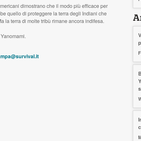
 americani dimostrano che il modo più efficace per
 quello di proteggere la terra degli Indiani che
Ar
a la terra di molte tribù rimane ancora indifesa.
V
li Yanomami.
p
F
ampa@survival.it
B
Y
s
W
I
c
M