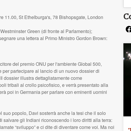
C
re 11.00, St Ethelburga's, 78 Bishopsgate, London
, Westminster Green (di fronte al Parlamento);
nsegnare una lettera al Primo Ministro Gordon Brown:
itore del premio
ONU
per l'ambiente Global 500,
e per partecipare al lancio di un nuovo dossier di
 Il dossier illustra dettagliatamente come
li tribali al crollo psicofisico, e verrà presentato alla
erà poi in Germania per parlare con eminenti uomini
el suo popolo, Davi sosterrà anche la tesi che il solo
salvare gli Indiani riconoscendo i loro diritti alla terra:
iamate “sviluppo” e ci dite di diventare come voi. Ma noi