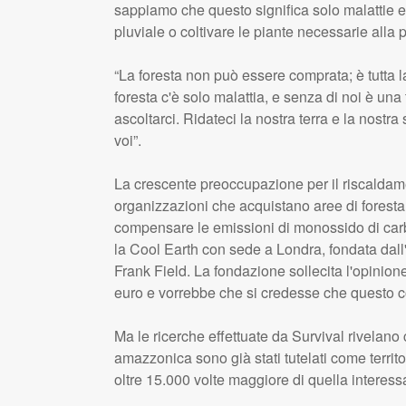
sappiamo che questo significa solo malattie e 
pluviale o coltivare le piante necessarie alla p
“La foresta non può essere comprata; è tutta l
foresta c'è solo malattia, e senza di noi è un
ascoltarci. Ridateci la nostra terra e la nostra
voi”.
La crescente preoccupazione per il riscaldam
organizzazioni che acquistano aree di foresta
compensare le emissioni di monossido di carbo
la Cool Earth con sede a Londra, fondata dall
Frank Field. La fondazione sollecita l'opinion
euro e vorrebbe che si credesse che questo co
Ma le ricerche effettuate da Survival rivelano c
amazzonica sono già stati tutelati come territo
oltre 15.000 volte maggiore di quella interess