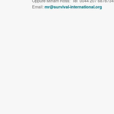
Oppure Miriam Ross: Tel 0044 207 6878734
Email:
mr@survival-international.org