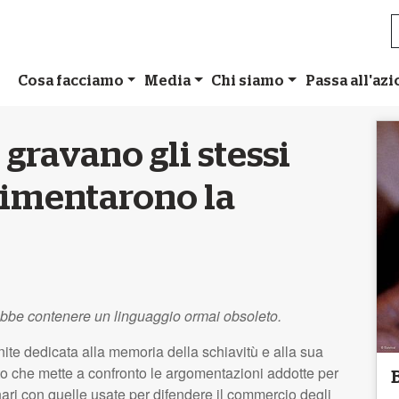
Cosa facciamo
Media
Chi siamo
Passa all'az
 gravano gli stessi
limentarono la
ebbe contenere un linguaggio ormai obsoleto.
ite dedicata alla memoria della schiavitù e alla sua
to che mette a confronto le argomentazioni addotte per
ari con quelle usate per difendere il commercio degli