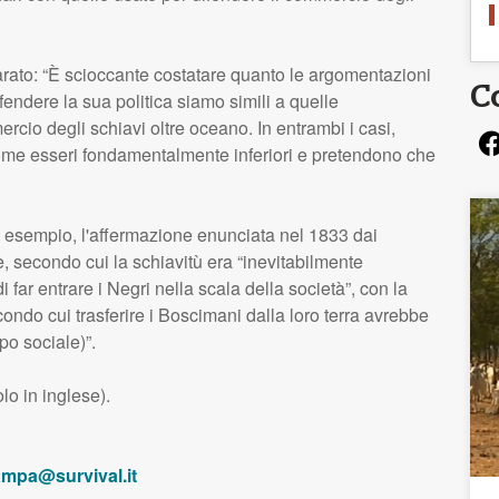
iarato: “È scioccante costatare quanto le argomentazioni
C
endere la sua politica siamo simili a quelle
ercio degli schiavi oltre oceano. In entrambi i casi,
ome esseri fondamentalmente inferiori e pretendono che
d esempio, l'affermazione enunciata nel 1833 dai
le, secondo cui la schiavitù era “inevitabilmente
 far entrare i Negri nella scala della società”, con la
ndo cui trasferire i Boscimani dalla loro terra avrebbe
po sociale)”.
lo in inglese).
ampa@survival.it