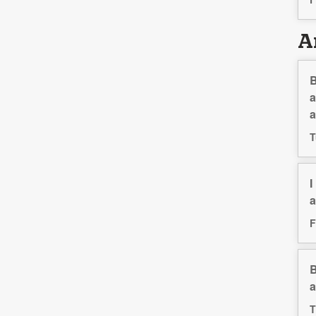
Ar
B
a
a
T
I
a
F
B
a
T