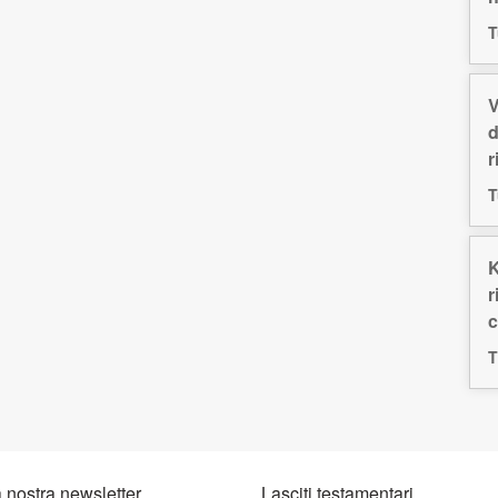
T
V
d
r
T
K
r
c
T
la nostra newsletter
Lasciti testamentari