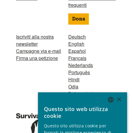
frequenti
Dona
Iscriviti alla nostra
Deutsch
newsletter
English
Campagne via e-mail
Español
Firma una petizione
Français
Nederlands
Português
Hindi
Odia
Bahasa Indonesia
×
Questo sito web utilizza
Registro Persone
ENGLISH
cookie
Giuridiche
GERMAN
1521 Registered
Questo sito utilizza cookie per
charity no. 267444 ©
SPANISH
fornirti la migliore esperienza di