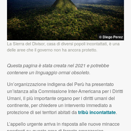
© Diego Perez
La Sierra del Divisor, casa di diversi popoli incontattati, è una
delle aree che il governo non ha ancora protetto.
Questa pagina è stata creata nel 2021 e potrebbe
contenere un linguaggio ormai obsoleto.
Un’organizzazione indigena del Perù ha presentato
un’istanza alla Commissione Inter-Americana per i Diritti
Umani, il più importante organo per i diritti umani del
continente, per chiedere un intervento immediato a
protezione di sei territori abitati da
tribù incontattate
.
L’appello urgente arriva in risposta alle nuove minacce
pendenti su queste aree di foresta amazzonica