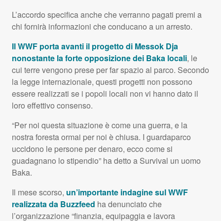
L’accordo specifica anche che verranno pagati premi a
chi fornirà informazioni che conducano a un arresto.
Il
WWF
porta avanti il progetto di Messok Dja
nonostante la forte opposizione dei Baka locali
, le
cui terre vengono prese per far spazio al parco. Secondo
la legge internazionale, questi progetti non possono
essere realizzati se i popoli locali non vi hanno dato il
loro effettivo consenso.
“Per noi questa situazione è come una guerra, e la
nostra foresta ormai per noi è chiusa. I guardaparco
uccidono le persone per denaro, ecco come si
guadagnano lo stipendio” ha detto a Survival un uomo
Baka.
Il mese scorso,
un’importante indagine sul
WWF
realizzata da Buzzfeed
ha denunciato che
l’organizzazione “finanzia, equipaggia e lavora