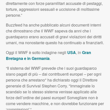
direttamente con forze paramilitari accusate di pestaggi,
torture, aggressioni sessuali e uccisione di moltissime
persone.”
Buzzfeed ha anche pubblicato alcuni documenti interni
che dimostrano che il
WWF
sapeva da anni che i
guardaparco erano accusati di gravi violazioni dei diritti
umani, ma nonostante questo ha continuato a finanziarli.
Oggi il
WWF
è sotto indagine negli
USA
, in
Gran
Bretagna e in Germania
.
“Il sistema del
WWF
prevede che i suoi guardaparco
siano pagati di più – dai contribuenti europei – per ogni
persona che arrestano" ha dichiarato oggi il Direttore
generale di Survival Stephen Corry. "Immaginate lo
scandalo se lo stesso sistema venisse applicato alle
forze dell’ordine dei paesi europei! Sorvegliare non è
come vendere macchine, e non dovrebbe funzionare per
‘commissioni’.”