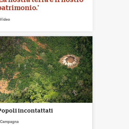
'La nostra terra è il nostro
patrimonio.'
Video
Popoli incontattati
Campagna