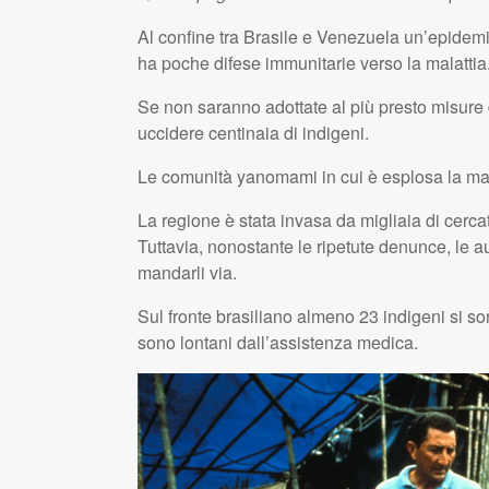
Al confine tra Brasile e Venezuela un’epidemi
ha poche difese immunitarie verso la malattia
Se non saranno adottate al più presto misur
uccidere centinaia di indigeni.
Le comunità yanomami in cui è esplosa la mala
La regione è stata invasa da migliaia di cercat
Tuttavia, nonostante le ripetute denunce, le a
mandarli via.
Sul fronte brasiliano almeno 23 indigeni si s
sono lontani dall’assistenza medica.