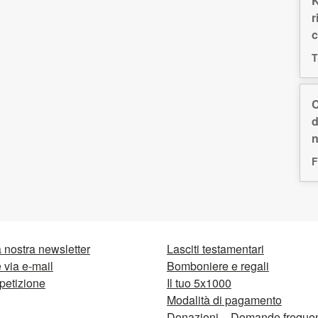
K
r
c
T
C
d
n
F
la nostra newsletter
Lasciti testamentari
via e-mail
Bomboniere e regali
petizione
Il tuo 5x1000
Modalità di pagamento
Donazioni – Domande frequen