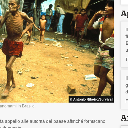
A
I
f
B
T
I
g
d
© Antonio Ribeiro/Survival
F
Yanomami in Brasile.
Ar
fa appello alle autorità del paese affinché forniscano
ità remote.