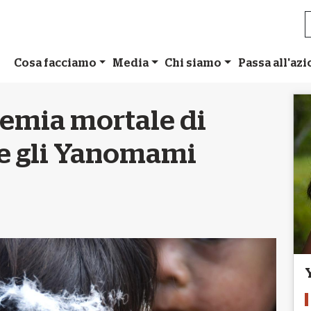
Cosa facciamo
Media
Chi siamo
Passa all'az
emia mortale di
ce gli Yanomami