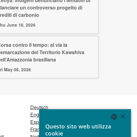
enya: indigeni denunciano i tentativi di
ilanciare un controverso progetto di
rediti di carbonio
hu June 18, 2026
orsa contro il tempo: al via la
emarcazione del Territorio Kawahiva
ell’Amazzonia brasiliana
ri May 08, 2026
Deutsch
English
×
Español
Questo sito web utilizza
ENGLISH
Français
cookie
ti
Nederlands