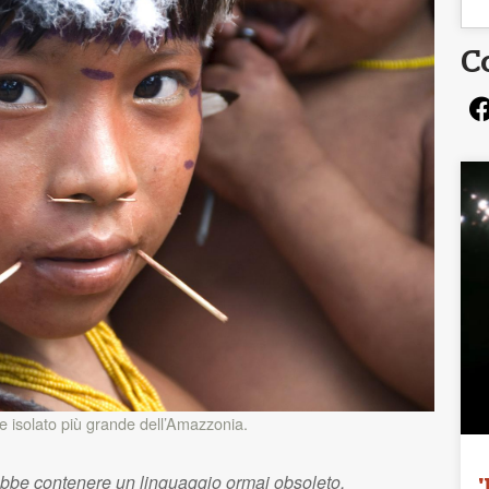
C
e isolato più grande dell’Amazzonia.
ebbe contenere un linguaggio ormai obsoleto.