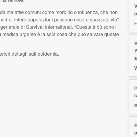
V
 da malattie comuni come morbillo o influenza, che non
p
morire. Intere popolazioni possono essere spazzate via”
F
enerale di Survival International. “Queste tribù sono i
nza medica urgente è la sola cosa che può salvare queste
B
Y
ori dettagli sull’epidemia.
s
W
I
c
M
F
o