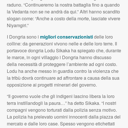
raduno. “Continueremo la nostra battaglia fino a quando
la Vedanta non se ne andrà da qui.” Altri hanno scandito
slogan come: “Anche a costo della morte, lasciate vivere
Niyamgiri.”
I Dongria sono i
migliori conservazionisti
delle loro
colline: da generazioni vivono nelle e delle loro terre. Il
portavoce dongria Lodu Sikaka ha spiegato che, durante
le marce, in ogni villaggio i Dongria hanno discusso
della necessità di proteggere l’ambiente ad ogni costo.
Lodu ha anche messo in guardia contro la violenza che
la tribù dovrà continuare ad affrontare a causa della sua
opposizione ai progetti minerari del governo.
“Il governo vuole che gli indigeni lascino libera la loro
terra instillandogli la paura…” ha detto Sikaka. “I nostri
compagni vengono torturati dalla polizia senza motivo.
La polizia ha prelevato uomini innocenti dalla piazza del
mercato e dalle loro case. Spesso vengono etichettati