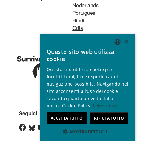
Nederlands
Português
Hindi
Odia
Bahasa Indonesia
×
Questo sito web utilizza
Registro Persone
ENGLISH
cookie
Giuridiche
GERMAN
1521 Registered
Questo sito utilizza cookie per
charity no. 267444 ©
SPANISH
fornirti la migliore esperienza di
2001 - 2026
navigazione possibile. Navigando nel
FRENCH
Tutti i diritti riservati.
sito acconsenti all’uso dei cookie
ITALIAN
secondo quanto previsto dalla
nostra Cookie Policy.
Leggi di più
PORTUGUESE
Seguici
ACCETTA TUTTO
RIFIUTA TUTTO
MOSTRA DETTAGLI