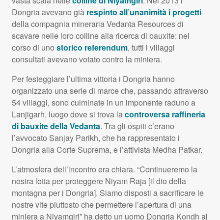
vasta scala nelle
colline di Niyamgiri
. Nel 2013 i
Dongria avevano già
respinto all’unanimità i progetti
della compagnia mineraria Vedanta Resources di
scavare nelle loro colline alla ricerca di bauxite: nel
corso di uno
storico referendum
, tutti i villaggi
consultati avevano votato contro la miniera.
Per festeggiare l’ultima vittoria i Dongria hanno
organizzato una serie di marce che, passando attraverso
54 villaggi, sono culminate in un imponente raduno a
Lanjigarh, luogo dove si trova la
controversa raffineria
di bauxite della Vedanta
. Tra gli ospiti c’erano
l’avvocato Sanjay Parikh, che ha rappresentato i
Dongria alla Corte Suprema, e l’attivista Medha Patkar.
L’atmosfera dell’incontro era chiara. “Continueremo la
nostra lotta per proteggere Niyam Raja [il dio della
montagna per i Dongria]. Siamo disposti a sacrificare le
nostre vite piuttosto che permettere l’apertura di una
miniera a Niyamgiri” ha detto un uomo Dongria Kondh al