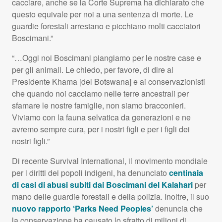
cacciare, anche se la Corte Suprema ha dichiarato che
questo equivale per noi a una sentenza di morte. Le
guardie forestali arrestano e picchiano molti cacciatori
Boscimani.”
“…Oggi noi Boscimani piangiamo per le nostre case e
per gli animali. Le chiedo, per favore, di dire al
Presidente Khama [del Botswana] e ai conservazionisti
che quando noi cacciamo nelle terre ancestrali per
sfamare le nostre famiglie, non siamo bracconieri.
Viviamo con la fauna selvatica da generazioni e ne
avremo sempre cura, per i nostri figli e per i figli dei
nostri figli.”
Di recente Survival International, il movimento mondiale
per i diritti dei popoli indigeni, ha denunciato
centinaia
di casi di abusi subiti dai Boscimani del Kalahari
per
mano delle guardie forestali e della polizia. Inoltre, il suo
nuovo rapporto ‘Parks Need Peoples’
denuncia che
la conservazione ha causato lo sfratto di milioni di