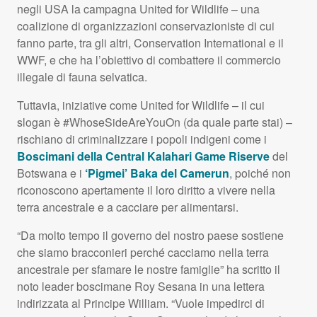
negli
USA
la campagna United for Wildlife – una
coalizione di organizzazioni conservazioniste di cui
fanno parte, tra gli altri, Conservation International e il
WWF
, e che ha l’obiettivo di combattere il commercio
illegale di fauna selvatica.
Tuttavia, iniziative come United for Wildlife – il cui
slogan è #WhoseSideAreYouOn (da quale parte stai) –
rischiano di criminalizzare i popoli indigeni come i
Boscimani della Central Kalahari Game Riserve
del
Botswana e i
‘Pigmei’ Baka del Camerun
, poiché non
riconoscono apertamente il loro diritto a vivere nella
terra ancestrale e a cacciare per alimentarsi.
“Da molto tempo il governo del nostro paese sostiene
che siamo bracconieri perché cacciamo nella terra
ancestrale per sfamare le nostre famiglie” ha scritto il
noto leader boscimane Roy Sesana in una lettera
indirizzata al Principe William. “Vuole impedirci di