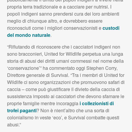
propria terra tradizionale e a cacciare per nutrirsi. I
popoli indigeni sanno prendersi cura dei loro ambienti
meglio di chiunque altro, e dovrebbero essere
riconosciuti come i migliori conservazionisti e
custodi
del mondo naturale
.
“Rifiutando di riconoscere che i cacciatori indigeni non
sono bracconieri, United for Wildlife perpetua una lunga
storia di abusi dei diritti umani commessi nel nome della
‘conservazione’” ha commentato oggi Stephen Corry,
Direttore generale di Survival. “Tra i membri di United for
Wildlife ci sono organizzazioni che promuovono safari di
caccia – come può giustificare il divieto della caccia di
sussistenza imposto ai cacciatori che devono sfamare le
proprie famiglie mentre incoraggia
i collezionisti di
trofei paganti
? Non è nient’altro che una sorta di
colonialismo in veste ‘eco’, e Survival combatte questi
abusi.”