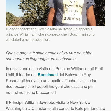
Il leader boscimane Roy Sesana ha rivolto un appello al
principe William affinchè riconosca che i Boscimani sono
cacciatori e non bracconieri.
Questa pagina è stata creata nel 2014 e potrebbe
contenere un linguaggio ormai obsoleto.
In occasione della visita del Principe William negli Stati
Uniti, il leader dei
Boscimani
del Botswana Roy
Sesana gli ha rivolto un appello affinchè li aiuti a far
riconoscere che i popoli indigeni che cacciano per
nutrirsi non sono bracconieri.
Il Principe William dovrebbe visitare New York e
Washington D.C. insieme alla consorte Kate per lanciare