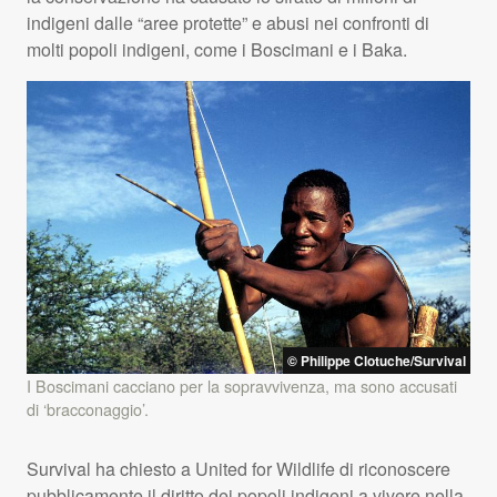
indigeni dalle “aree protette” e abusi nei confronti di
molti popoli indigeni, come i Boscimani e i Baka.
© Philippe Clotuche/Survival
I Boscimani cacciano per la sopravvivenza, ma sono accusati
di ‘bracconaggio’.
Survival ha chiesto a United for Wildlife di riconoscere
pubblicamente il diritto dei popoli indigeni a vivere nella