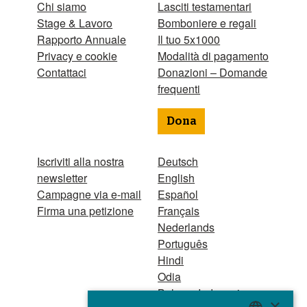
Chi siamo
Lasciti testamentari
Stage & Lavoro
Bomboniere e regali
Rapporto Annuale
Il tuo 5x1000
Privacy e cookie
Modalità di pagamento
Contattaci
Donazioni – Domande
frequenti
Dona
Iscriviti alla nostra
Deutsch
newsletter
English
Campagne via e-mail
Español
Firma una petizione
Français
Nederlands
Português
Hindi
Odia
Bahasa Indonesia
×