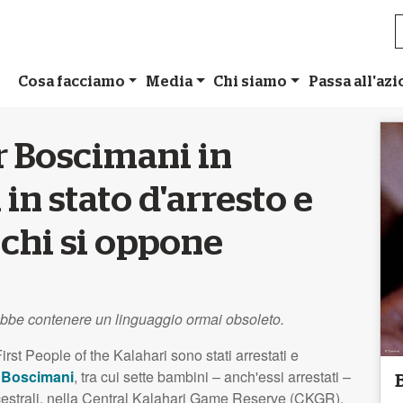
Cosa facciamo
Media
Chi siamo
Passa all'az
r Boscimani in
in stato d'arresto e
a chi si oppone
ebbe contenere un linguaggio ormai obsoleto.
rst People of the Kalahari sono stati arrestati e
i
Boscimani
, tra cui sette bambini – anch'essi arrestati –
cestrali, nella Central Kalahari Game Reserve (
CKGR
).