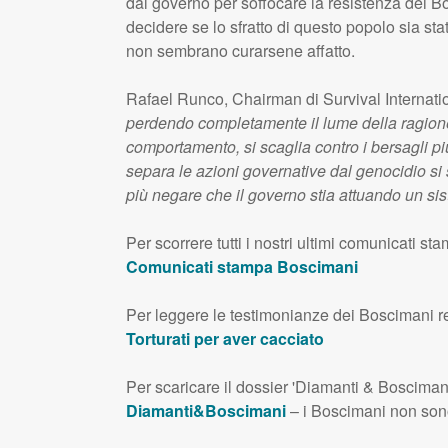
dal governo per soffocare la resistenza dei Bo
decidere se lo sfratto di questo popolo sia st
non sembrano curarsene affatto.
Rafael Runco, Chairman di Survival Internation
perdendo completamente il lume della ragione. C
comportamento, si scaglia contro i bersagli più
separa le azioni governative dal genocidio si
più negare che il governo stia attuando un sis
Per scorrere tutti i nostri ultimi comunicati s
Comunicati stampa Boscimani
Per leggere le testimonianze dei Boscimani re
Torturati per aver cacciato
Per scaricare il dossier 'Diamanti & Boscimani
Diamanti&Boscimani
– i Boscimani non son