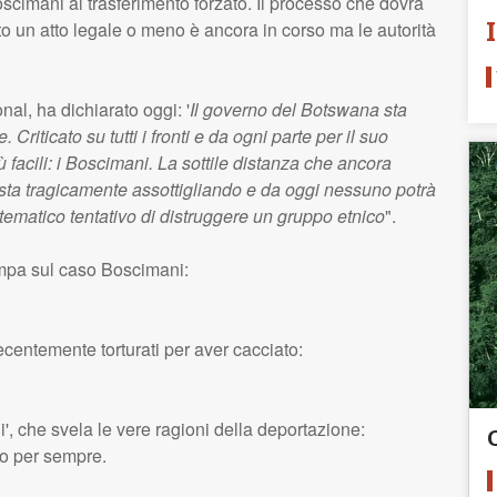
scimani al trasferimento forzato. Il processo che dovrà
ato un atto legale o meno è ancora in corso ma le autorità
al, ha dichiarato oggi: '
Il governo del Botswana sta
riticato su tutti i fronti e da ogni parte per il suo
 facili: i Boscimani. La sottile distanza che ancora
 sta tragicamente assottigliando e da oggi nessuno potrà
tematico tentativo di distruggere un gruppo etnico
".
tampa sul caso Boscimani:
centemente torturati per aver cacciato:
', che svela le vere ragioni della deportazione:
o per sempre.