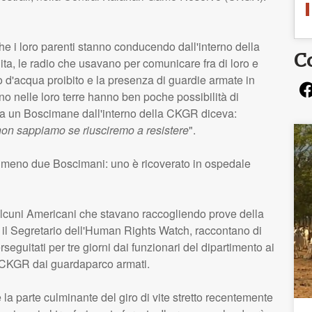
he i loro parenti stanno conducendo dall'interno della
C
dita, le radio che usavano per comunicare fra di loro e
o d'acqua proibito e la presenza di guardie armate in
no nelle loro terre hanno ben poche possibilità di
a un Boscimane dall'interno della
CKGR
diceva:
 non sappiamo se riusciremo a resistere
".
meno due Boscimani: uno è ricoverato in ospedale
. Alcuni Americani che stavano raccogliendo prove della
he il Segretario dell'Human Rights Watch, raccontano di
perseguitati per tre giorni dai funzionari del dipartimento ai
CKGR
dai guardaparco armati.
a parte culminante del giro di vite stretto recentemente