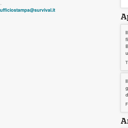
.
ufficiostampa@survival.it
A
I
f
B
T
I
g
d
F
Ar