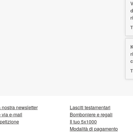
V
d
r
T
K
r
c
T
la nostra newsletter
Lasciti testamentari
via e-mail
Bomboniere e regali
petizione
Il tuo 5x1000
Modalità di pagamento