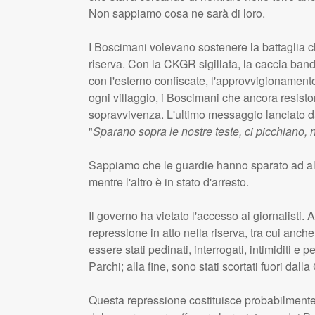
Non sappiamo cosa ne sarà di loro.
I Boscimani volevano sostenere la battaglia c
riserva. Con la
CKGR
sigillata, la caccia ban
con l'esterno confiscate, l'approvvigionament
ogni villaggio, i Boscimani che ancora resisto
sopravvivenza. L'ultimo messaggio lanciato d
"
Sparano sopra le nostre teste, ci picchiano,
Sappiamo che le guardie hanno sparato ad al
mentre l'altro è in stato d'arresto.
Il governo ha vietato l'accesso ai giornalisti
repressione in atto nella riserva, tra cui anc
essere stati pedinati, interrogati, intimiditi e 
Parchi; alla fine, sono stati scortati fuori dalla
Questa repressione costituisce probabilmente l