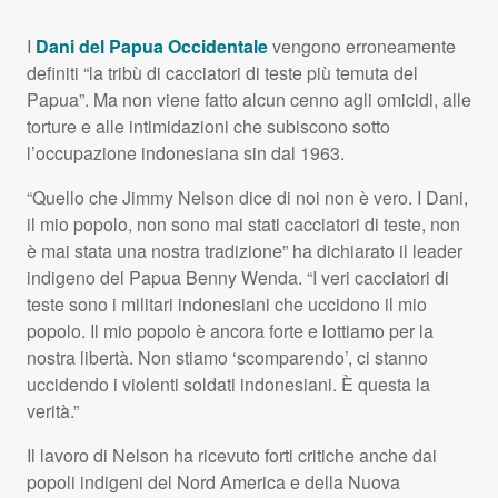
I
Dani del Papua Occidentale
vengono erroneamente
definiti “la tribù di cacciatori di teste più temuta del
Papua”. Ma non viene fatto alcun cenno agli omicidi, alle
torture e alle intimidazioni che subiscono sotto
l’occupazione indonesiana sin dal 1963.
“Quello che Jimmy Nelson dice di noi non è vero. I Dani,
il mio popolo, non sono mai stati cacciatori di teste, non
è mai stata una nostra tradizione” ha dichiarato il leader
indigeno del Papua Benny Wenda. “I veri cacciatori di
teste sono i militari indonesiani che uccidono il mio
popolo. Il mio popolo è ancora forte e lottiamo per la
nostra libertà. Non stiamo ‘scomparendo’, ci stanno
uccidendo i violenti soldati indonesiani. È questa la
verità.”
Il lavoro di Nelson ha ricevuto forti critiche anche dai
popoli indigeni del Nord America e della Nuova