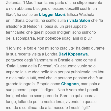
Zelanda. “I Maori non fanno parte di una stirpe morente
e non abbiamo bisogno di essere descritti così in un
libro”, ha scritto un
blogger Maori
. Elissa Washuta,
un’Indiana Cowlitz, ha scritto sulla
rivista Salon
che “la
missione di Nelson si basa su un presupposto
terrificante: che questi popoli indigeni sono sull’orlo
della scomparsa. Non potrebbe sbagliarsi di più.”
“Ho visto le foto e non mi sono piaciute” ha detto durante
la sua recente visita a Londra
Davi Kopenawa
,
portavoce degli Yanomami in Brasile e noto come il
‘Dalai Lama della Foresta’. “Quest’uomo vuole solo
imporre le sue idee nelle foto per poi pubblicarle nei libri
e mostrarle a tutti, così che le persone pensino che è un
grande fotografo. Proprio come
Chagnon
, manipola a
suo piacere i popoli indigeni. Non è vero che i popoli
indigeni stanno scomparendo. Saremo qui ancora a
lungo, lottando per la nostra terra, vivendo in questo
mondo e continuando a far nascere i nostri figli.”