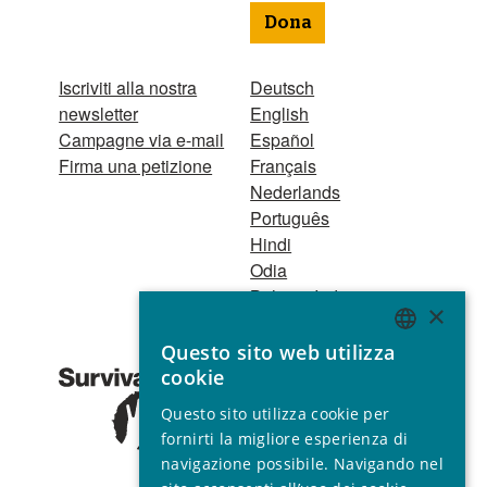
Dona
Iscriviti alla nostra
Deutsch
newsletter
English
Campagne via e-mail
Español
Firma una petizione
Français
Nederlands
Português
Hindi
Odia
Bahasa Indonesia
×
Questo sito web utilizza
Registro Persone
ENGLISH
cookie
Giuridiche
GERMAN
1521 Registered
Questo sito utilizza cookie per
charity no. 267444 ©
SPANISH
fornirti la migliore esperienza di
2001 - 2026
navigazione possibile. Navigando nel
FRENCH
Tutti i diritti riservati.