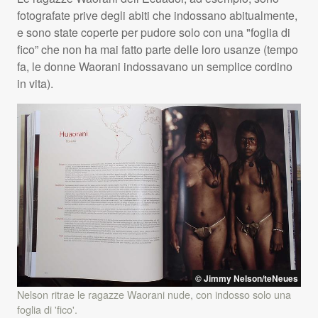
fotografate prive degli abiti che indossano abitualmente,
e sono state coperte per pudore solo con una "foglia di
fico” che non ha mai fatto parte delle loro usanze (tempo
fa, le donne Waorani indossavano un semplice cordino
in vita).
© Jimmy Nelson/teNeues
Nelson ritrae le ragazze Waorani nude, con indosso solo una
foglia di 'fico'.