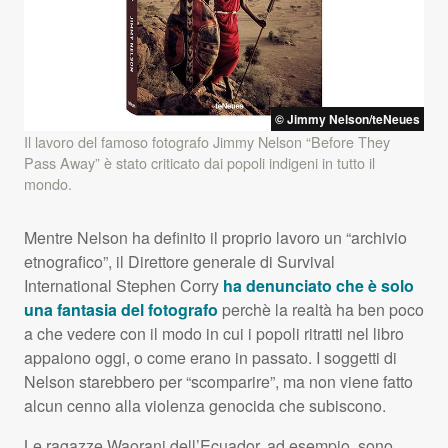
© Jimmy Nelson/teNeues
Il lavoro del famoso fotografo Jimmy Nelson “Before They
Pass Away” è stato criticato dai popoli indigeni in tutto il
mondo.
Mentre Nelson ha definito il proprio lavoro un “archivio
etnografico”, il Direttore generale di Survival
International Stephen Corry
ha denunciato che è solo
una fantasia del fotografo
perchè la realtà ha ben poco
a che vedere con il modo in cui i popoli ritratti nel libro
appaiono oggi, o come erano in passato. I soggetti di
Nelson starebbero per “scomparire”, ma non viene fatto
alcun cenno alla violenza genocida che subiscono.
Le ragazze Waorani dell’Ecuador, ad esempio, sono