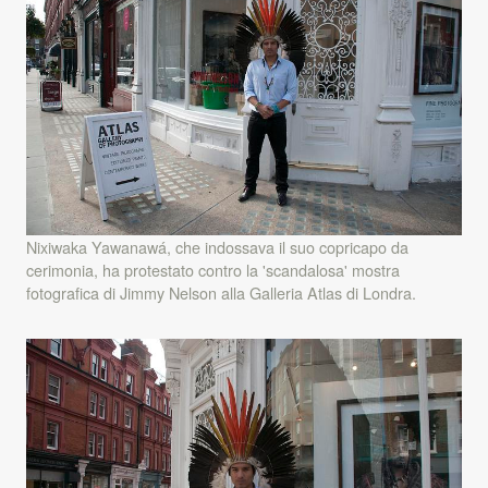
Nixiwaka Yawanawá, che indossava il suo copricapo da
cerimonia, ha protestato contro la 'scandalosa' mostra
fotografica di Jimmy Nelson alla Galleria Atlas di Londra.