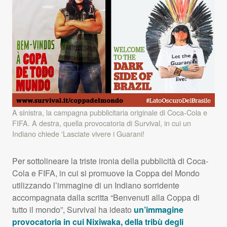
A sinistra, la campagna pubblicitaria originale di Coca-Cola e
FIFA. A destra, quella provocatoria di Survival, in cui un
Indiano chiede 'Lasciate vivere i Guarani!
Per sottolineare la triste ironia della pubblicità di Coca-
Cola e
FIFA
, in cui si promuove la Coppa del Mondo
utilizzando l’immagine di un Indiano sorridente
accompagnata dalla scritta “Benvenuti alla Coppa di
tutto il mondo”, Survival ha ideato
un’immagine
provocatoria in cui Nixiwaka, della tribù degli