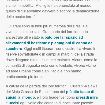
siamo immobili… Mio figlio ha denunciato al mondo
quello di cui abbiamo davvero bisogno: la demarcazione
delle nostre terre.”
I Guarani sono la tribù più numerosa del Brasile e
vivono in cinque stati. Gran parte del loro territorio
ancestrale gli è stato
rubato per far spazio ad
allevamenti di bestiame e piantagioni di canna da
zucchero
. Oggi molti Guarani sono costretti a vivere in
riserve sovraffollate o in campi ai margini della strada
dove dilagano malnutrizione e malattie. Alcuni, come la
comunità di Jeguaká nota come Krukutu, vivono vicino
ad aree urbane come San Paolo e non hanno
praticamente più terra.
A causa della perdita dei loro territori, i Guarani-Kaiowá
del Mato Grosso do Sul soffrono del
più alto tasso di
suicidi al mondo
, e i loro leader vengono
presi di mira
e
uccisi
ogni volta che cercano di rioccupare piccole