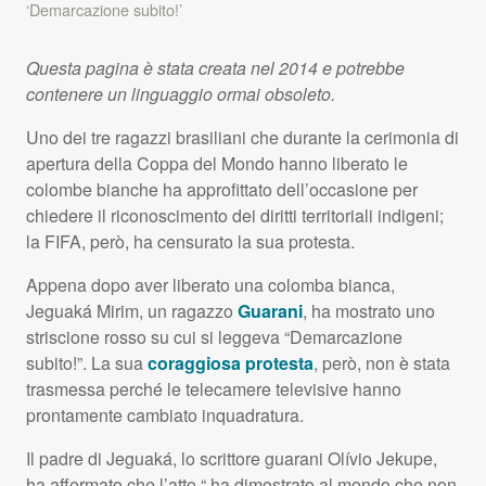
‘Demarcazione subito!’
Questa pagina è stata creata nel 2014 e potrebbe
contenere un linguaggio ormai obsoleto.
Uno dei tre ragazzi brasiliani che durante la cerimonia di
apertura della Coppa del Mondo hanno liberato le
colombe bianche ha approfittato dell’occasione per
chiedere il riconoscimento dei diritti territoriali indigeni;
la
FIFA
, però, ha censurato la sua protesta.
Appena dopo aver liberato una colomba bianca,
Jeguaká Mirim, un ragazzo
Guarani
, ha mostrato uno
striscione rosso su cui si leggeva “Demarcazione
subito!”. La sua
coraggiosa protesta
, però, non è stata
trasmessa perché le telecamere televisive hanno
prontamente cambiato inquadratura.
Il padre di Jeguaká, lo scrittore guarani Olívio Jekupe,
ha affermato che l’atto “ ha dimostrato al mondo che non