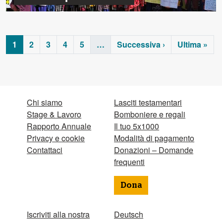
1
2
3
4
5
…
Successiva ›
Ultima »
Chi siamo
Lasciti testamentari
Stage & Lavoro
Bomboniere e regali
Rapporto Annuale
Il tuo 5x1000
Privacy e cookie
Modalità di pagamento
Contattaci
Donazioni – Domande
frequenti
Dona
Iscriviti alla nostra
Deutsch