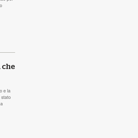
uo
a che
o e la
 stato
na