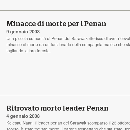
Minacce di morte per i Penan
9 gennaio 2008
Una piccola comunità di Penan del Sarawak riferisce di aver ricevu
minacce di morte da un funzionario della compagnia malese che st
tagliando la loro foresta.
Ritrovato morto leader Penan
4 gennaio 2008
Kelesau Naan, il leader penan del Sarawak scomparso il 23 ottobr
scorso, è stato trovato morto. I parenti sospettano che sia stato ucc