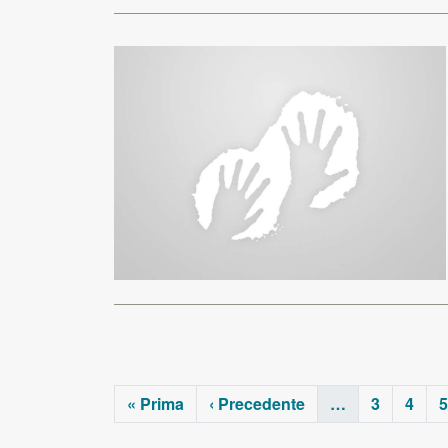
« Prima
‹ Precedente
…
3
4
5