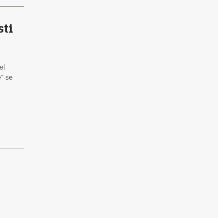
sti
el
e” se