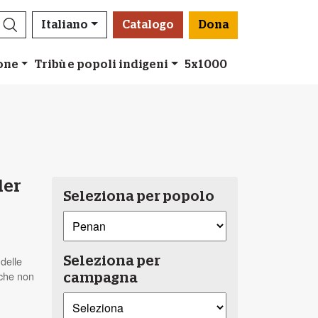
Italiano
Catalogo
Dona
ione
Tribù e popoli indigeni
5x1000
der
Seleziona per popolo
 delle
Seleziona per
 che non
campagna