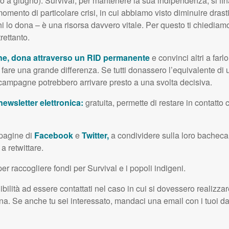
o a giugno): Survival, per mantenere la sua indipendenza, si fin
momento di particolare crisi, in cui abbiamo visto diminuire dras
hi lo dona – è una risorsa davvero vitale. Per questo ti chiediamo
rettanto.
ne,
dona attraverso un
RID
permanente
e convinci altri a far
fare una grande differenza. Se tutti donassero l’equivalente di 
e campagne potrebbero arrivare presto a una svolta decisiva.
newsletter elettronica:
gratuita, permette di restare in contatto
e pagine di
Facebook
e
Twitter,
a condividere sulla loro bacheca 
 a retwittare.
er raccogliere fondi per Survival e i popoli indigeni.
bilità ad essere contattati nel caso in cui si dovessero realizzare
na. Se anche tu sei interessato, mandaci una email con i tuoi da