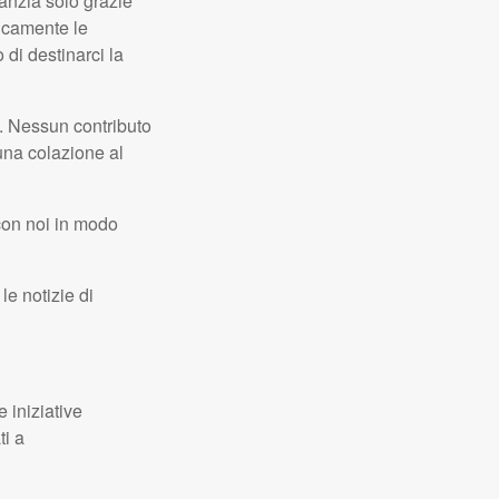
anzia solo grazie
ticamente le
 di destinarci la
lo. Nessun contributo
una colazione al
 con noi in modo
le notizie di
 iniziative
ti a