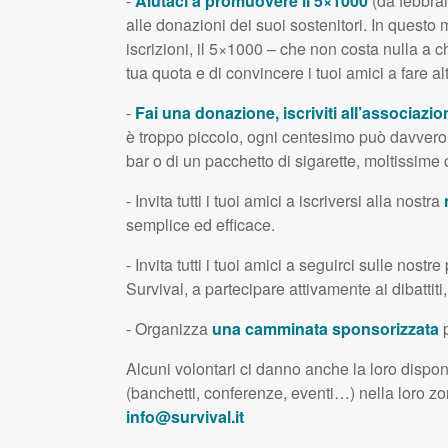
-
Aiutaci a promuovere il 5×1000
(da febbrai
alle donazioni dei suoi sostenitori. In questo 
iscrizioni, il 5×1000 – che non costa nulla a c
tua quota e di convincere i tuoi amici a fare alt
-
Fai una donazione,
iscriviti all’associazio
è troppo piccolo, ogni centesimo può davvero 
bar o di un pacchetto di sigarette, moltissim
- Invita tutti i tuoi amici a iscriversi alla nostra
semplice ed efficace.
- Invita tutti i tuoi amici a seguirci sulle nostr
Survival, a partecipare attivamente ai dibattiti,
- Organizza
una camminata sponsorizzata
p
Alcuni volontari ci danno anche la loro disponi
(banchetti, conferenze, eventi…) nella loro zo
info@survival.it