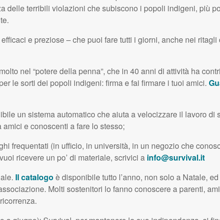
elle terribili violazioni che subiscono i popoli indigeni, più po
te.
efficaci e preziose – che puoi fare tutti i giorni, anche nei ritagli
olto nel “potere della penna”, che in 40 anni di attività ha contri
er le sorti dei popoli indigeni: firma e fai firmare i tuoi amici.
Gua
bile un sistema automatico che aiuta a velocizzare il lavoro di s
amici e conoscenti a fare lo stesso;
oghi frequentati (in ufficio, in università, in un negozio che conosc
uoi ricevere un po’ di materiale, scrivici a
info@survival.it
dale.
Il catalogo
è disponibile tutto l’anno, non solo a Natale, ed
l’associazione. Molti sostenitori lo fanno conoscere a parenti, amic
ricorrenza.