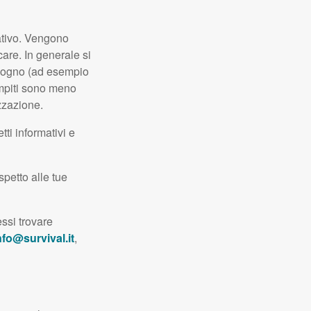
uativo. Vengono
care. In generale si
bisogno (ad esempio
ompiti sono meno
izzazione.
ti informativi e
spetto alle tue
si trovare
nfo@survival.it
,