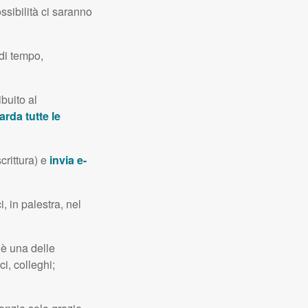
ssibilità ci saranno
 di tempo,
buito al
rda tutte le
crittura) e
invia e-
i, in palestra, nel
 è una delle
i, colleghi;