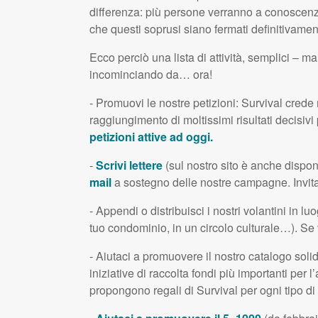
differenza: più persone verranno a conoscenza d
che questi soprusi siano fermati definitivamen
Ecco perciò una lista di attività, semplici – ma 
incominciando da… ora!
- Promuovi le nostre petizioni: Survival crede m
raggiungimento di moltissimi risultati decisivi p
petizioni attive ad oggi.
-
Scrivi lettere
(sul nostro sito è anche disponi
mail
a sostegno delle nostre campagne. Invita 
- Appendi o distribuisci i nostri volantini in lu
tuo condominio, in un circolo culturale…). Se v
- Aiutaci a promuovere il nostro catalogo soli
iniziative di raccolta fondi più importanti per 
propongono regali di Survival per ogni tipo di 