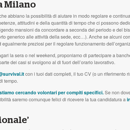
a Milano
i che abbiano la possibilità di aiutare in modo regolare e contin
petenze, attitudini e della quantità di tempo che ci possono dedi
io, svolgendo mansioni da concordare a seconda del periodo e del 
pporto generico alle attività della sede, ecc…). Anche se alcuni c
i ed egualmente preziosi per il regolare funzionamento dell’organ
agari la sera o nel weekend, proponiamo di partecipare a banchet
arte dei casi si svolgono al di fuori dell’orario lavorativo.
@survival.it
con i tuoi dati completi, il tuo CV (o un riferimento ri
di tempo.
tiamo cercando volontari per compiti specifici.
Se non doves
nibilità saremo comunque felici di ricevere la tua candidatura a
i
ionale’