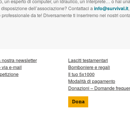
, un esperto di computer, un idraulico, un interprete… o hai una
 disposizione dell’associazione? Contattaci a
info@survival.it
rofessionale da te! Diversamente ti inseriremo nei nostri contat
la nostra newsletter
Lasciti testamentari
via e-mail
Bomboniere e regali
petizione
Il tuo 5x1000
Modalità di pagamento
Donazioni – Domande frequen
Dona