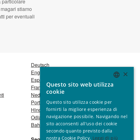
 particolare
, magari stiamo
ti per eventuali
Deutsch
English
×
Español
Questo sito web utilizza
Français
ENGLISH
cookie
ti
Nederlands
GERMAN
Português
Questo sito utilizza cookie per
SPANISH
Hindi
fornirti la migliore esperienza di
navigazione possibile. Navigando nel
Odia
FRENCH
sito acconsenti all’uso dei cookie
Bahasa Indonesia
ITALIAN
secondo quanto previsto dalla
nostra Cookie Policy.
Leggi di più
Seguici
PORTUGUESE