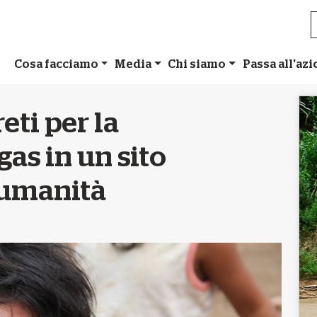
Cosa facciamo
Media
Chi siamo
Passa all'az
eti per la
as in un sito
’umanità