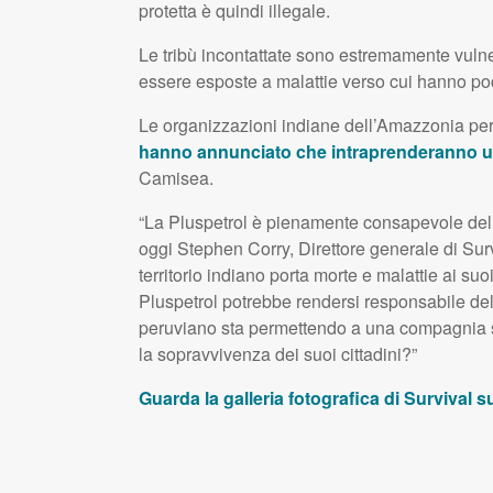
protetta è quindi illegale.
Le tribù incontattate sono estremamente vulnera
essere esposte a malattie verso cui hanno po
Le organizzazioni indiane dell’Amazzonia pe
hanno annunciato che intraprenderanno un
Camisea.
“La Pluspetrol è pienamente consapevole dell’i
oggi Stephen Corry, Direttore generale di Sur
territorio indiano porta morte e malattie ai suo
Pluspetrol potrebbe rendersi responsabile dell
peruviano sta permettendo a una compagnia str
la sopravvivenza dei suoi cittadini?”
Guarda la galleria fotografica di Survival su