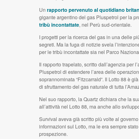
Un
rapporto pervenuto al quotidiano brit
gigante argentino del gas Pluspetrol per la p
tribù incontattate
, nel Perù sud-orientale.
I progetti per la ricerca del gas in una delle p
segreti. Ma la fuga di notizie svela l’intenzione
per le tribù incontattate sia nel Parco Naziona
Il rapporto trapelato, scritto dall’agenzia per 
Pluspetrol di estendere l’area delle operazioni
soprannominata “Fitzcarrald”. Il Lotto 88 è gi
di sfruttamento del gas naturale di tutta l’Ama
Nel suo rapporto, la Quartz dichiara che la su
all’attività nel Lotto 88, ma anche allo svilup
Survival aveva già scritto più volte al gover
informazioni sul Lotto, ma le era sempre stato
prospezione.