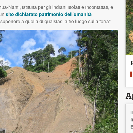
-Nanti, istituita per gli Indiani isolati e incontattati, e
 un
sito dichiarato patrimonio dell’umanità
superiore a quella di qualsiasi altro luogo sulla terra”.
A
I
f
B