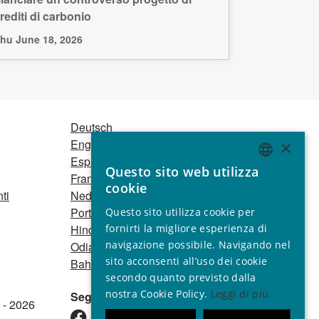
rediti di carbonio
hu June 18, 2026
Deutsch
English
×
Español
Questo sito web utilizza
ENGLISH
Français
cookie
ti
Nederlands
GERMAN
Português
Questo sito utilizza cookie per
SPANISH
fornirti la migliore esperienza di
Hindi
navigazione possibile. Navigando nel
Odia
FRENCH
sito acconsenti all’uso dei cookie
Bahasa Indonesia
ITALIAN
secondo quanto previsto dalla
nostra Cookie Policy.
Leggi di più
Seguici
PORTUGUESE
 - 2026