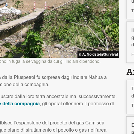
T
I
g
d
F
© A. Goldstein/Survival
tono in fuga la selvaggina da cui gli Indiani dipendono.
Ar
 dalla Pluspetrol fu sorpresa dagli Indiani Nahua a
essione della compagnia.
T
d
i uscire dalla loro terra ancestrale ma, successivamente,
rte della compagnia
, gli operai ottennero il permesso di
T
ibisce l’espansione del progetto del gas Camisea
E
ue piano di sfruttamento di petrolio o gas nell’area
p