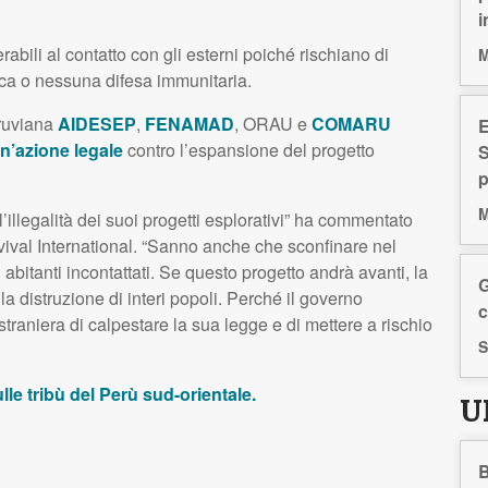
i
bili al contatto con gli esterni poiché rischiano di
M
ca o nessuna difesa immunitaria.
ruviana
AIDESEP
,
FENAMAD
,
ORAU
e
COMARU
E
’azione legale
contro l’espansione del progetto
S
p
M
llegalità dei suoi progetti esplorativi” ha commentato
vival International. “Sanno anche che sconfinare nel
i abitanti incontattati. Se questo progetto andrà avanti, la
G
a distruzione di interi popoli. Perché il governo
c
aniera di calpestare la sua legge e di mettere a rischio
S
lle tribù del Perù sud-orientale.
U
B