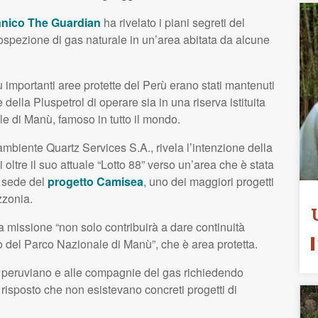
annico The Guardian
ha rivelato i piani segreti del
rospezione di gas naturale in un’area abitata da alcune
iù importanti aree protette del Perù erano stati mantenuti
 della Pluspetrol di operare sia in una riserva istituita
le di Manù, famoso in tutto il mondo.
l’ambiente Quartz Services S.A., rivela l’intenzione della
 oltre il suo attuale “Lotto 88” verso un’area che è stata
à sede del
progetto Camisea
, uno dei maggiori progetti
zzonia.
a missione “non solo contribuirà a dare continuità
po del Parco Nazionale di Manù”, che è area protetta.
no peruviano e alle compagnie del gas richiedendo
 risposto che non esistevano concreti progetti di