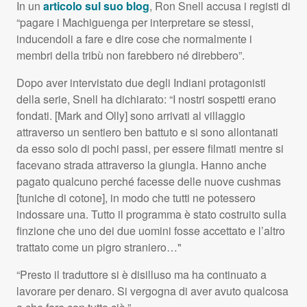
In un
articolo sul suo blog
, Ron Snell accusa i registi di
“pagare i Machiguenga per interpretare se stessi,
inducendoli a fare e dire cose che normalmente i
membri della tribù non farebbero né direbbero”.
Dopo aver intervistato due degli Indiani protagonisti
della serie, Snell ha dichiarato: “I nostri sospetti erano
fondati. [Mark and Olly] sono arrivati al villaggio
attraverso un sentiero ben battuto e si sono allontanati
da esso solo di pochi passi, per essere filmati mentre si
facevano strada attraverso la giungla. Hanno anche
pagato qualcuno perché facesse delle nuove cushmas
[tuniche di cotone], in modo che tutti ne potessero
indossare una. Tutto il programma è stato costruito sulla
finzione che uno dei due uomini fosse accettato e l’altro
trattato come un pigro straniero…"
“Presto il traduttore si è disilluso ma ha continuato a
lavorare per denaro. Si vergogna di aver avuto qualcosa