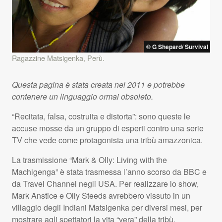
© G Shepard/ Survival
Ragazzine Matsigenka, Perù.
Questa pagina è stata creata nel 2011 e potrebbe
contenere un linguaggio ormai obsoleto.
“Recitata, falsa, costruita e distorta”: sono queste le
accuse mosse da un gruppo di esperti contro una serie
TV che vede come protagonista una tribù amazzonica.
La trasmissione “Mark & Olly: Living with the
Machigenga” è stata trasmessa l’anno scorso da
BBC
e
da Travel Channel negli
USA
. Per realizzare lo show,
Mark Anstice e Olly Steeds avrebbero vissuto in un
villaggio degli Indiani Matsigenka per diversi mesi, per
mostrare agli spettatori la vita “vera” della tribù.