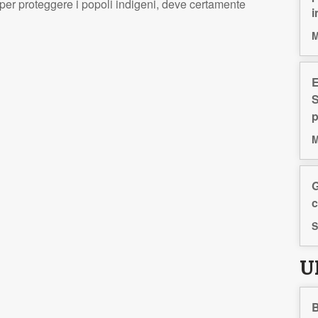
per proteggere i popoli indigeni, deve certamente
i
M
E
S
p
M
G
c
S
U
B