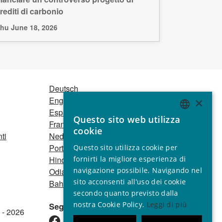
rediti di carbonio
hu June 18, 2026
Deutsch
English
×
Español
Questo sito web utilizza
ENGLISH
Français
cookie
ti
Nederlands
GERMAN
Português
Questo sito utilizza cookie per
SPANISH
fornirti la migliore esperienza di
Hindi
navigazione possibile. Navigando nel
Odia
FRENCH
sito acconsenti all’uso dei cookie
Bahasa Indonesia
ITALIAN
secondo quanto previsto dalla
nostra Cookie Policy.
Leggi di più
Seguici
PORTUGUESE
 - 2026