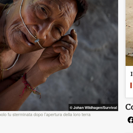
C
© Johan Wildhagen/Survival
lo fu sterminata dopo l’apertura della loro terra