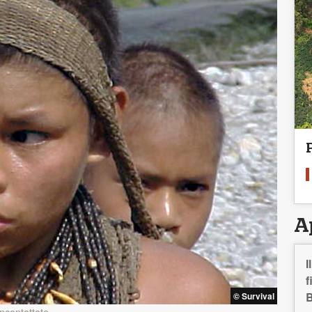
A
I
f
B
© Survival
ncontattate.