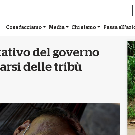
Cosa facciamo
Media
Chi siamo
Passa all'az
tativo del governo
arsi delle tribù