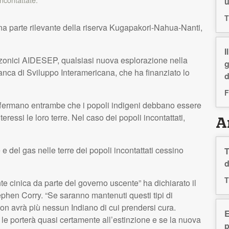
T
una parte rilevante della riserva Kugapakori-Nahua-Nanti,
I
zonici
AIDESEP
, qualsiasi nuova esplorazione nella
g
anca di Sviluppo Interamericana, che ha finanziato lo
d
F
ffermano entrambe che i popoli indigeni debbano essere
eressi le loro terre. Nel caso dei popoli incontattati,
Ar
 e del gas nelle terre dei popoli incontattati cessino
T
d
T
 cinica da parte del governo uscente” ha dichiarato il
tephen Corry. “Se saranno mantenuti questi tipi di
 non avrà più nessun Indiano di cui prendersi cura.
E
te le porterà quasi certamente all’estinzione e se la nuova
p