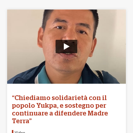
“Chiediamo solidarietà con il
popolo Yukpa, e sostegno per
continuare a difendere Madre
Terra”
Video