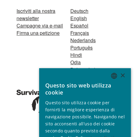
Iscriviti alla nostra
Deutsch
newsletter
English
Campagne via e-mail
Español
Firma una petizione
Français
Nederlands
Português
Hindi
Odia
Bahasa Indonesia
×
Questo sito web utilizza
Registro Persone
ENGLISH
cookie
Giuridiche
GERMAN
1521 Registered
Questo sito utilizza cookie per
charity no. 267444 ©
SPANISH
fornirti la migliore esperienza di
2001 - 2026
navigazione possibile. Navigando nel
FRENCH
Tutti i diritti riservati.
sito acconsenti all’uso dei cookie
ITALIAN
secondo quanto previsto dalla