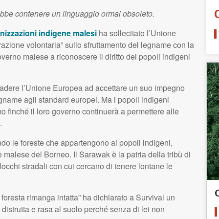
ebbe contenere un linguaggio ormai obsoleto.
nizzazioni indigene malesi
ha sollecitato l’Unione
azione volontaria” sullo sfruttamento del legname con la
verno malese a riconoscere il diritto dei popoli indigeni
uadere l’Unione Europea ad accettare un suo impegno
egname agli standard europei. Ma i popoli indigeni
o finché il loro governo continuerà a permettere alle
.
o le foreste che appartengono ai popoli indigeni,
 malese del Borneo. Il Sarawak è la patria della tribù di
blocchi stradali con cui cercano di tenere lontane le
oresta rimanga intatta” ha dichiarato a Survival un
istrutta e rasa al suolo perché senza di lei non