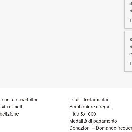
d
r
T
K
r
c
T
la nostra newsletter
Lasciti testamentari
via e-mail
Bomboniere e regali
petizione
Il tuo 5x1000
Modalità di pagamento
Donazioni – Domande frequen