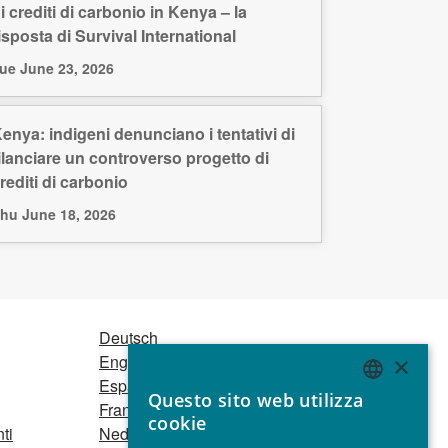
i crediti di carbonio in Kenya – la
isposta di Survival International
ue June 23, 2026
enya: indigeni denunciano i tentativi di
ilanciare un controverso progetto di
rediti di carbonio
hu June 18, 2026
Deutsch
English
×
Español
Questo sito web utilizza
Français
ENGLISH
cookie
ti
Nederlands
GERMAN