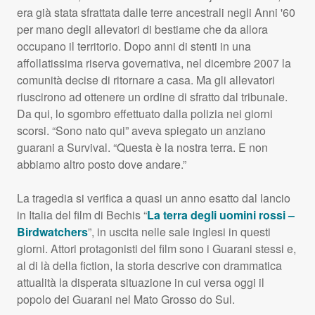
era già stata sfrattata dalle terre ancestrali negli Anni '60
per mano degli allevatori di bestiame che da allora
occupano il territorio. Dopo anni di stenti in una
affollatissima riserva governativa, nel dicembre 2007 la
comunità decise di ritornare a casa. Ma gli allevatori
riuscirono ad ottenere un ordine di sfratto dal tribunale.
Da qui, lo sgombro effettuato dalla polizia nei giorni
scorsi. “Sono nato qui” aveva spiegato un anziano
guarani a Survival. “Questa è la nostra terra. E non
abbiamo altro posto dove andare.”
La tragedia si verifica a quasi un anno esatto dal lancio
in Italia del film di Bechis “
La terra degli uomini rossi –
Birdwatchers
”, in uscita nelle sale inglesi in questi
giorni. Attori protagonisti del film sono i Guarani stessi e,
al di là della fiction, la storia descrive con drammatica
attualità la disperata situazione in cui versa oggi il
popolo dei Guarani nel Mato Grosso do Sul.