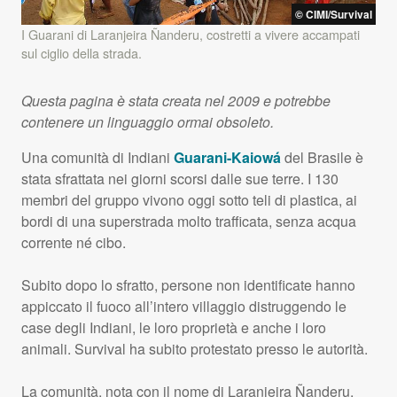
©
CIMI
/Survival
I Guarani di Laranjeira Ñanderu, costretti a vivere accampati
sul ciglio della strada.
Questa pagina è stata creata nel 2009 e potrebbe
contenere un linguaggio ormai obsoleto.
Una comunità di Indiani
Guarani-Kaiowá
del Brasile è
stata sfrattata nei giorni scorsi dalle sue terre. I 130
membri del gruppo vivono oggi sotto teli di plastica, ai
bordi di una superstrada molto trafficata, senza acqua
corrente né cibo.
Subito dopo lo sfratto, persone non identificate hanno
appiccato il fuoco all’intero villaggio distruggendo le
case degli Indiani, le loro proprietà e anche i loro
animali. Survival ha subito protestato presso le autorità.
La comunità, nota con il nome di Laranjeira Ñanderu,