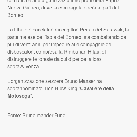
comunità e alle organizzazioni no profit della Papua
Nuova Guinea, dove la compagnia opera al pari del
Borneo.
La tribù dei cacciatori raccoglitori Penan del Sarawak, la
parte malese dell’isola del Borneo, sta combattendo da
più di vent’ anni per impedire alle compagnie dei
disboscatori, compresa la Rimbunan Hijau, di
distruggere le foreste da cui dipende la loro
sopravvivenza.
L’organizzazione svizzera Bruno Manser ha
soprannominato Tion Hiew King “
Cavaliere della
Motosega
”.
Fonte: Bruno mander Fund