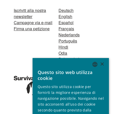
Iscriviti alla nostra
Deutsch
newsletter
English
Campagne via e-mail
Español
Firma una petizione
Français
Nederlands
Português
Hindi
Odia
Bahasa Indonesia
×
Questo sito web utilizza
Registro Persone
ENGLISH
cookie
Giuridiche
GERMAN
1521 Registered
Questo sito utilizza cookie per
charity no. 267444 ©
SPANISH
fornirti la migliore esperienza di
2001 - 2026
navigazione possibile. Navigando nel
FRENCH
Tutti i diritti riservati.
sito acconsenti all’uso dei cookie
ITALIAN
secondo quanto previsto dalla