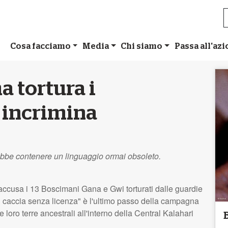
Cosa facciamo
Media
Chi siamo
Passa all'az
a tortura i
i incrimina
ebbe contenere un linguaggio ormai obsoleto.
ccusa i 13 Boscimani Gana e Gwi torturati dalle guardie
 di caccia senza licenza" è l'ultimo passo della campagna
 loro terre ancestrali all'interno della Central Kalahari