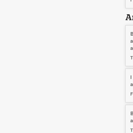
Ar
B
a
a
T
I
a
F
B
a
T