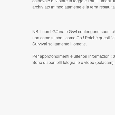
colpevole di violare la legge e i diritti umani
archiviato immediatamente e la terra restituita 
NB: I nomi G//ana e G/wi contengono suoni che
non come simboli come // o ! Poiché questi "cl
Survival solitamente li omette.
Per approfondimenti e ulteriori informazioni
Sono disponibili fotografie e video (betacam).