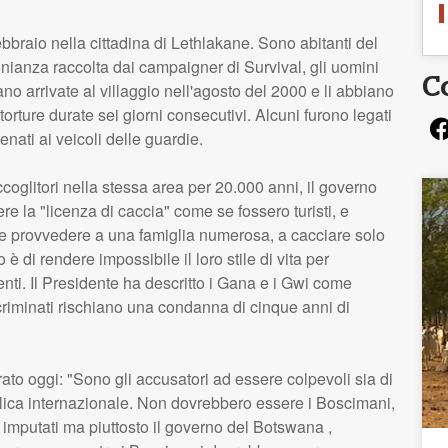
ebbraio nella cittadina di Lethlakane. Sono abitanti del
nianza raccolta dai campaigner di Survival, gli uomini
C
no arrivate al villaggio nell'agosto del 2000 e li abbiano
torture durate sei giorni consecutivi. Alcuni furono legati
enati ai veicoli delle guardie.
oglitori nella stessa area per 20.000 anni, il governo
e la "licenza di caccia" come se fossero turisti, e
e provvedere a una famiglia numerosa, a cacciare solo
è di rendere impossibile il loro stile di vita per
nti. Il Presidente ha descritto i Gana e i Gwi come
ncriminati rischiano una condanna di cinque anni di
rato oggi: "Sono gli accusatori ad essere colpevoli sia di
bblica internazionale. Non dovrebbero essere i Boscimani,
li imputati ma piuttosto il governo del Botswana ,