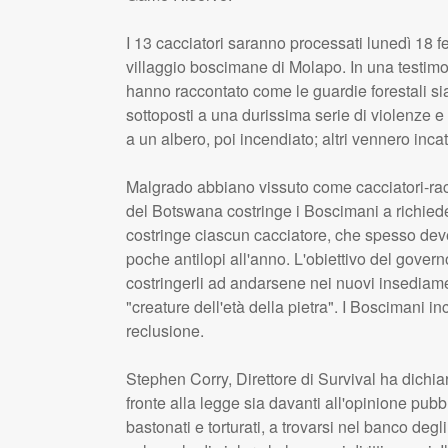
I 13 cacciatori saranno processati lunedì 18 f
villaggio boscimane di Molapo. In una testimo
hanno raccontato come le guardie forestali sia
sottoposti a una durissima serie di violenze e 
a un albero, poi incendiato; altri vennero incat
Malgrado abbiano vissuto come cacciatori-racc
del Botswana costringe i Boscimani a richieder
costringe ciascun cacciatore, che spesso dev
poche antilopi all'anno. L'obiettivo del governo 
costringerli ad andarsene nei nuovi insediame
"creature dell'età della pietra". I Boscimani i
reclusione.
Stephen Corry, Direttore di Survival ha dichia
fronte alla legge sia davanti all'opinione pu
bastonati e torturati, a trovarsi nel banco deg