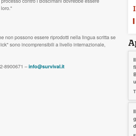
. Il processo contro i Boscimani dovrebbe essere
loro."
 non possono essere riprodotti nella lingua scritta se
A
ick" sono incomprensibili a livello internazionale,
I
: 02-8900671 –
info@survival.it
f
B
T
I
g
d
F