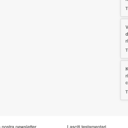
T
V
d
r
T
K
r
c
T
la nostra newsletter
Lasciti testamentari