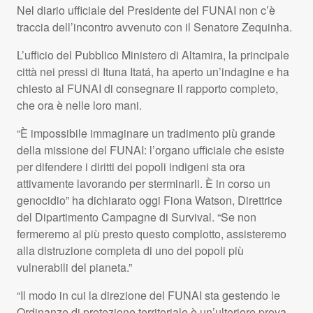
Nel diario ufficiale del Presidente del
FUNAI
non c’è
traccia dell’incontro avvenuto con il Senatore Zequinha.
L’ufficio del Pubblico Ministero di Altamira, la principale
città nei pressi di Ituna Itatá, ha aperto un’indagine e ha
chiesto al
FUNAI
di consegnare il rapporto completo,
che ora è nelle loro mani.
“È impossibile immaginare un tradimento più grande
della missione del
FUNAI
: l’organo ufficiale che esiste
per difendere i diritti dei popoli indigeni sta ora
attivamente lavorando per sterminarli. È in corso un
genocidio” ha dichiarato oggi Fiona Watson, Direttrice
del Dipartimento Campagne di Survival. “Se non
fermeremo al più presto questo complotto, assisteremo
alla distruzione completa di uno dei popoli più
vulnerabili del pianeta.”
“Il modo in cui la direzione del
FUNAI
sta gestendo le
Ordinanze di protezione territoriale è un’ulteriore prova