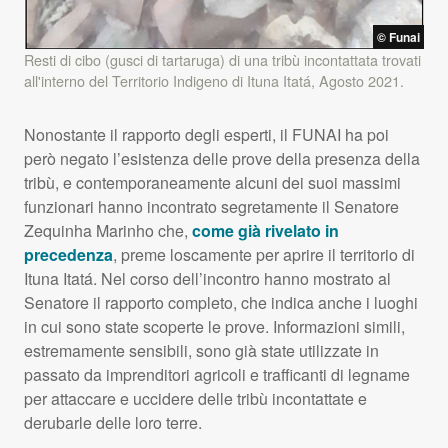
© Funai
Resti di cibo (gusci di tartaruga) di una tribù incontattata trovati
all'interno del Territorio Indigeno di Ituna Itatá, Agosto 2021.
Nonostante il rapporto degli esperti, il
FUNAI
ha poi
però negato l’esistenza delle prove della presenza della
tribù, e contemporaneamente alcuni dei suoi massimi
funzionari hanno incontrato segretamente il Senatore
Zequinha Marinho che,
come già rivelato in
precedenza
, preme loscamente per aprire il territorio di
Ituna Itatá. Nel corso dell’incontro hanno mostrato al
Senatore il rapporto completo, che indica anche i luoghi
in cui sono state scoperte le prove. Informazioni simili,
estremamente sensibili, sono già state utilizzate in
passato da imprenditori agricoli e trafficanti di legname
per attaccare e uccidere delle tribù incontattate e
derubarle delle loro terre.