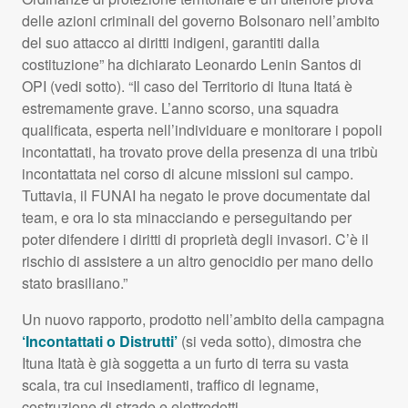
delle azioni criminali del governo Bolsonaro nell’ambito
del suo attacco ai diritti indigeni, garantiti dalla
costituzione” ha dichiarato Leonardo Lenin Santos di
OPI
(vedi sotto). “Il caso del Territorio di Ituna Itatá è
estremamente grave. L’anno scorso, una squadra
qualificata, esperta nell’individuare e monitorare i popoli
incontattati, ha trovato prove della presenza di una tribù
incontattata nel corso di alcune missioni sul campo.
Tuttavia, il
FUNAI
ha negato le prove documentate dal
team, e ora lo sta minacciando e perseguitando per
poter difendere i diritti di proprietà degli invasori. C’è il
rischio di assistere a un altro genocidio per mano dello
stato brasiliano.”
Un nuovo rapporto, prodotto nell’ambito della campagna
‘Incontattati o Distrutti’
(si veda sotto), dimostra che
Ituna Itatà è già soggetta a un furto di terra su vasta
scala, tra cui insediamenti, traffico di legname,
costruzione di strade e elettrodotti.