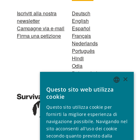
Iscriviti alla nostra
Deutsch
newsletter
English
Campagne via e-mail
Español
Firma una petizione
Français
Nederlands
Português
Hindi
Odia
Bahasa Indonesia
×
Questo sito web utilizza
Registro Persone
ENGLISH
cookie
Giuridiche
GERMAN
1521 Registered
Questo sito utilizza cookie per
charity no. 267444 ©
SPANISH
fornirti la migliore esperienza di
2001 - 2026
navigazione possibile. Navigando nel
FRENCH
Tutti i diritti riservati.
sito acconsenti all’uso dei cookie
ITALIAN
secondo quanto previsto dalla