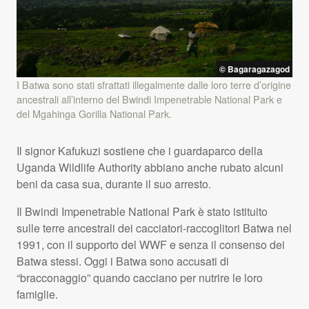
© Bagaragazagod
I Batwa sono stati sfrattati illegalmente dalle loro terre d’origine
ancestrali all’interno del Bwindi Impenetrable National Park e
del Mgahinga Gorilla National Park.
Il signor Kafukuzi sostiene che i guardaparco della
Uganda Wildlife Authority abbiano anche rubato alcuni
beni da casa sua, durante il suo arresto.
Il Bwindi Impenetrable National Park è stato istituito
sulle terre ancestrali dei cacciatori-raccoglitori Batwa nel
1991, con il supporto del
WWF
e senza il consenso dei
Batwa stessi. Oggi i Batwa sono accusati di
“bracconaggio” quando cacciano per nutrire le loro
famiglie.