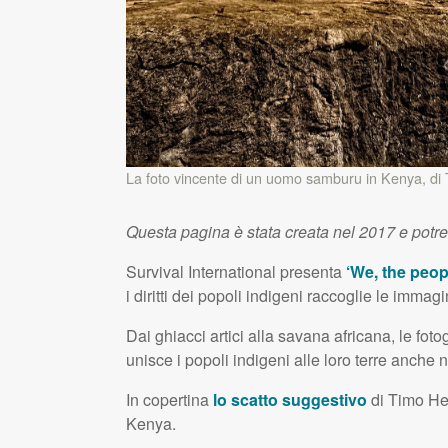
La foto vincente di un uomo samburu in Kenya, di 
Questa pagina è stata creata nel 2017 e potr
Survival International presenta
‘We, the peopl
i diritti dei popoli indigeni raccoglie le immag
Dai ghiacci artici alla savana africana, le fo
unisce i popoli indigeni alle loro terre anche 
In copertina
lo scatto suggestivo
di Timo He
Kenya.