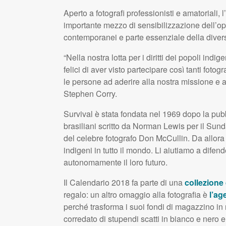
Aperto a fotografi professionisti e amatoriali, 
importante mezzo di sensibilizzazione dell’opi
contemporanei e parte essenziale della diver
“Nella nostra lotta per i diritti dei popoli ind
felici di aver visto partecipare così tanti foto
le persone ad aderire alla nostra missione e al
Stephen Corry.
Survival è stata fondata nel 1969 dopo la pubb
brasiliani scritto da Norman Lewis per il Sund
del celebre fotografo Don McCullin. Da allora
indigeni in tutto il mondo. Li aiutiamo a difend
autonomamente il loro futuro.
Il Calendario 2018 fa parte di una
collezione 
regalo: un altro omaggio alla fotografia è
l’ag
perché trasforma i suoi fondi di magazzino in 
corredato di stupendi scatti in bianco e nero e