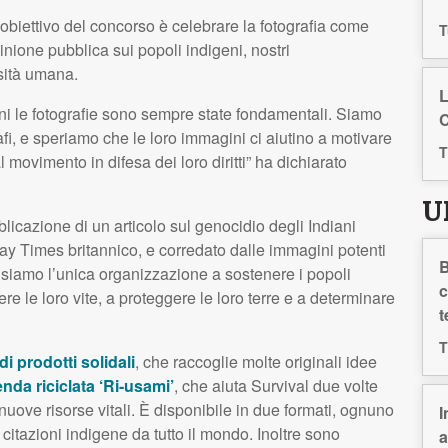
l’obiettivo del concorso è celebrare la fotografia come
T
nione pubblica sui popoli indigeni, nostri
sità umana.
L
igeni le fotografie sono sempre state fondamentali. Siamo
C
grafi, e speriamo che le loro immagini ci aiutino a motivare
T
 movimento in difesa dei loro diritti” ha dichiarato
U
licazione di un articolo sul genocidio degli Indiani
ay Times britannico, e corredato dalle immagini potenti
B
 siamo l’unica organizzazione a sostenere i popoli
c
ere le loro vite, a proteggere le loro terre e a determinare
t
T
di prodotti solidali
, che raccoglie molte originali idee
enda riciclata ‘Ri-usami’
, che aiuta Survival due volte
nuove risorse vitali. È disponibile in due formati, ognuno
I
 citazioni indigene da tutto il mondo. Inoltre sono
a