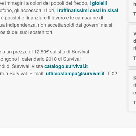
e immagini a colori dei popoli del freddo,
i gioielli
h
efono, gli accessori, i libri,
i raffinatissimi cesti in sisal
T
è possibile finanziare il lavoro e le campagne di
sua indipendenza, non accetta soldi dai governi ma si
sità dei suoi sostenitori.
V
d
r
 a un prezzo di 12,50€ sul sito di Survival
T
ngono il calendario 2018 di Survival
ndi di Survival, visita
catalogo.survival.it
are a Survival. E-mail:
ufficiostampa@survival.it
, T: 02
K
r
c
T