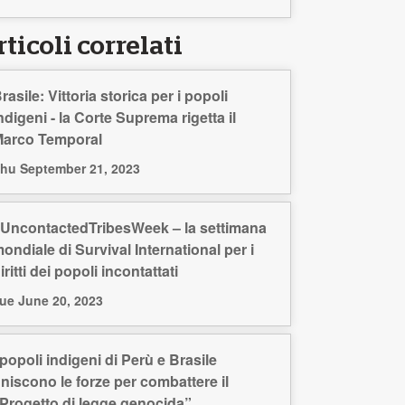
ticoli correlati
rasile: Vittoria storica per i popoli
ndigeni - la Corte Suprema rigetta il
arco Temporal
hu September 21, 2023
UncontactedTribesWeek – la settimana
ondiale di Survival International per i
iritti dei popoli incontattati
ue June 20, 2023
 popoli indigeni di Perù e Brasile
niscono le forze per combattere il
Progetto di legge genocida”