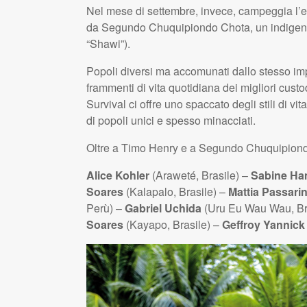
Nel mese di settembre, invece, campeggia l’e
da Segundo Chuquipiondo Chota, un indigen
“Shawi”).
Popoli diversi ma accomunati dallo stesso imp
frammenti di vita quotidiana dei migliori cust
Survival ci offre uno spaccato degli stili di vi
di popoli unici e spesso minacciati.
Oltre a Timo Henry e a Segundo Chuquipiondo C
Alice Kohler
(Araweté, Brasile) –
Sabine H
Soares
(Kalapalo, Brasile) –
Mattia Passarin
Perù) –
Gabriel Uchida
(Uru Eu Wau Wau, Br
Soares
(Kayapo, Brasile) –
Geffroy Yannick