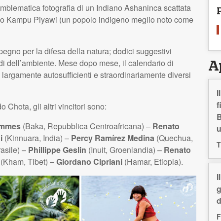
mblematica fotografia di un Indiano Ashaninca scattata
o Kampu Piyawi (un popolo indigeno meglio noto come
egno per la difesa della natura; dodici suggestivi
odi dell’ambiente. Mese dopo mese, il calendario di
A
ta largamente autosufficienti e straordinariamente diversi
I
f
hota, gli altri vincitori sono:
B
ammes
(Baka, Repubblica Centroafricana) –
Renato
i
(Kinnuara, India) –
Percy Ramírez Medina
(Quechua,
T
asile) –
Phillippe Geslin
(Inuit, Groenlandia) –
Renato
(Kham, Tibet) –
Giordano Cipriani
(Hamar, Etiopia).
I
g
d
F