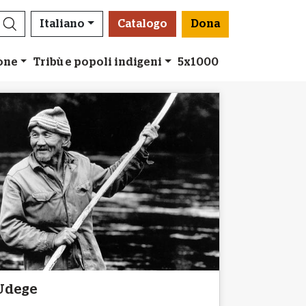
Italiano
Catalogo
Dona
ione
Tribù e popoli indigeni
5x1000
Udege