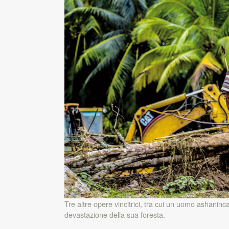
Tre altre opere vincitrici, tra cui un uomo ashanin
devastazione della sua foresta.