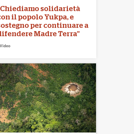
“Chiediamo solidarietà
con il popolo Yukpa, e
sostegno per continuare a
difendere Madre Terra”
Video