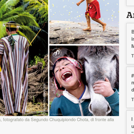
Ar
B
i
M
T
#
m
d
T
I
ca, fotografato da Segundo Chuquipiondo Chota, di fronte alla
u
“