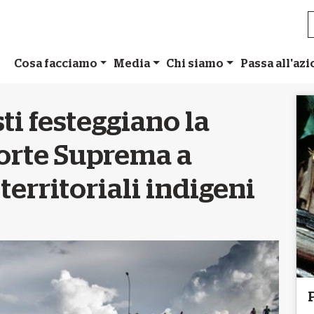
Cosa facciamo
Media
Chi siamo
Passa all'az
isti festeggiano la
Corte Suprema a
 territoriali indigeni