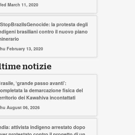
ed March 11, 2020
StopBrazilsGenocide: la protesta degli
ndigeni brasiliani contro il nuovo piano
inerario
hu February 13, 2020
ltime notizie
rasile, ‘grande passo avanti’:
ompletata la demarcazione fisica del
erritorio dei Kawahiva incontattati
hu August 06, 2026
ndia: attivista indigeno arrestato dopo
ver protestato contro il progetto di un