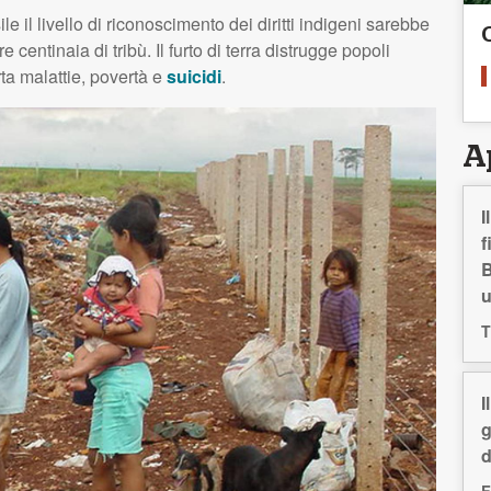
le il livello di riconoscimento dei diritti indigeni sarebbe
e centinaia di tribù. Il furto di terra distrugge popoli
Porta malattie, povertà e
suicidi
.
A
I
f
B
T
I
g
d
F