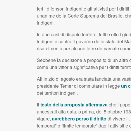
Ieri i difensori indigeni e gli attivisti per i d
unanime della Corte Suprema del Brasile, che si
indigeni.
In due casi di dispute terriere, tutti e otto i giu
indigeni e contro il governo dello stato del 
risarcimento per alcune terre demarcate come t
Sebbene la decisione a proposito di un altro ca
come una vittoria significativa per i diritti terr
All’inizio di agosto era stata lanciata una vas
presidente Temer di commutare in legge
un c
dei territori indigeni.
Il
testo della proposta affermava
che i popol
ancestrali alla data, o prima, del 5 ottobre 19
vigore,
avrebbero perso il diritto
di vivere l
temporal” o “limite temporale” dagli attivisti e 