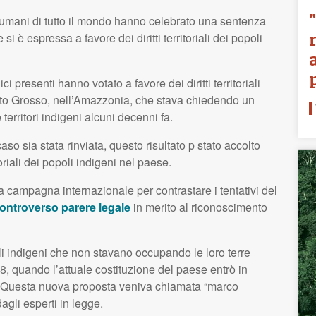
iritti umani di tutto il mondo hanno celebrato una sentenza
 è espressa a favore dei diritti territoriali dei popoli
dici presenti hanno votato a favore dei diritti territoriali
Mato Grosso, nell’Amazzonia, che stava chiedendo un
erritori indigeni alcuni decenni fa.
so sia stata rinviata, questo risultato p stato accolto
itoriali dei popoli indigeni nel paese.
ta campagna internazionale per contrastare i tentativi del
ontroverso parere legale
in merito al riconoscimento
i indigeni che non stavano occupando le loro terre
88, quando l’attuale costituzione del paese entrò in
ì. Questa nuova proposta veniva chiamata “marco
dagli esperti in legge.