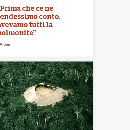
"Prima che ce ne
rendessimo conto,
avevamo tutti la
polmonite"
Video