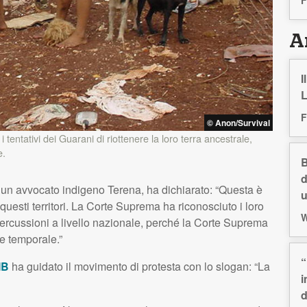
Ar
I
L
F
© Anon/Survival
entativi dei Guarani di riottenere la loro terra ancestrale,
e.
B
d
, un avvocato indigeno Terena, ha dichiarato: “Questa è
u
 questi territori. La Corte Suprema ha riconosciuto i loro
W
e ripercussioni a livello nazionale, perché la Corte Suprema
te temporale.”
“
IB
ha guidato il movimento di protesta con lo slogan: “La
i
d