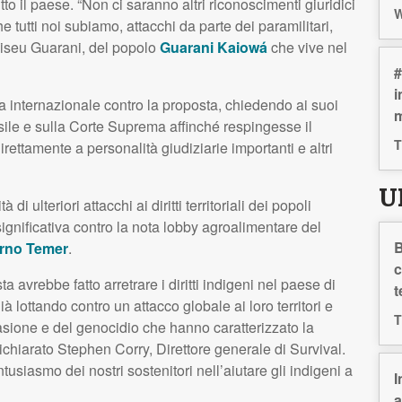
tto il paese. “Non ci saranno altri riconoscimenti giuridici
W
e tutti noi subiamo, attacchi da parte dei paramilitari,
liseu Guarani, del popolo
Guarani Kaiowá
che vive nel
#
i
a internazionale contro la proposta, chiedendo ai suoi
m
asile e sulla Corte Suprema affinché respingesse il
T
irettamente a personalità giudiziarie importanti e altri
U
 ulteriori attacchi ai diritti territoriali dei popoli
significativa contro la nota lobby agroalimentare del
B
rno Temer
.
c
a avrebbe fatto arretrare i diritti indigeni nel paese di
t
à lottando contro un attacco globale ai loro territori e
T
vasione e del genocidio che hanno caratterizzato la
hiarato Stephen Corry, Direttore generale di Survival.
usiasmo dei nostri sostenitori nell’aiutare gli indigeni a
I
a