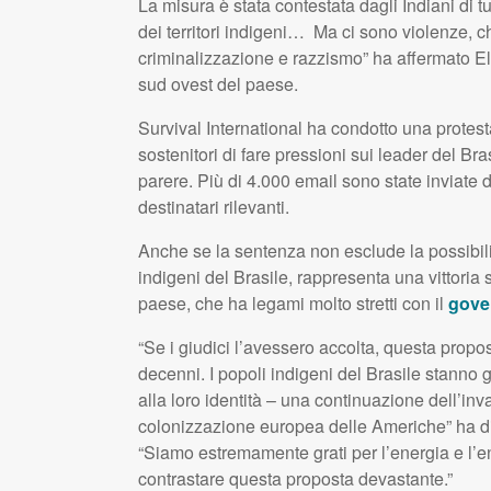
La misura è stata contestata dagli Indiani di tu
dei territori indigeni… Ma ci sono violenze, ch
criminalizzazione e razzismo” ha affermato E
sud ovest del paese.
Survival International ha condotto una protest
sostenitori di fare pressioni sui leader del Br
parere. Più di 4.000 email sono state inviate d
destinatari rilevanti.
Anche se la sentenza non esclude la possibilità di
indigeni del Brasile, rappresenta una vittoria 
paese, che ha legami molto stretti con il
gove
“Se i giudici l’avessero accolta, questa propost
decenni. I popoli indigeni del Brasile stanno gi
alla loro identità – una continuazione dell’in
colonizzazione europea delle Americhe” ha dic
“Siamo estremamente grati per l’energia e l’ent
contrastare questa proposta devastante.”