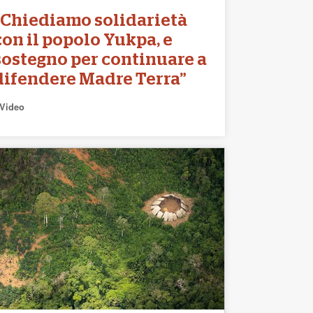
“Chiediamo solidarietà
con il popolo Yukpa, e
sostegno per continuare a
difendere Madre Terra”
Video