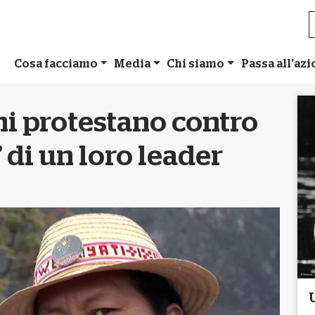
Cosa facciamo
Media
Chi siamo
Passa all'az
i protestano contro
e’ di un loro leader