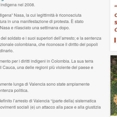
a indigena nel 2008.
digena” Nasa, la cui legittimità è riconosciuta
tura in una manifestazione di protesta. È stato
 Nasa e rilasciato una settimana dopo.
del soldato e i suoi superiori dell’arresto; e la sentenza
zionale colombiana, che riconosce il diritto dei popoli
dinario.
nto per i diritti indigeni in Colombia. La sua terra
di Cauca, una delle regioni più violente del paese e
tamente lunga di Valencia sono state ampiamente
ntenza politica.
efinito l’arresto di Valencia “(parte della) sistematica
vimenti sociali (e) un attacco alla pace e alla giustizia