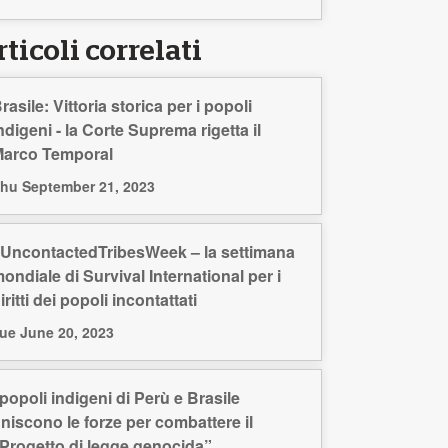
ticoli correlati
rasile: Vittoria storica per i popoli
ndigeni - la Corte Suprema rigetta il
arco Temporal
hu September 21, 2023
UncontactedTribesWeek – la settimana
ondiale di Survival International per i
iritti dei popoli incontattati
ue June 20, 2023
 popoli indigeni di Perù e Brasile
niscono le forze per combattere il
Progetto di legge genocida”