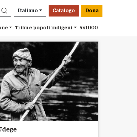
Italiano
Catalogo
Dona
ione
Tribù e popoli indigeni
5x1000
Udege