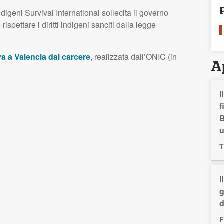
ndigeni Survival International sollecita il governo
spettare i diritti indigeni sanciti dalla legge
va a Valencia dal carcere
, realizzata dall’ONIC (in
A
I
f
B
T
I
g
d
F