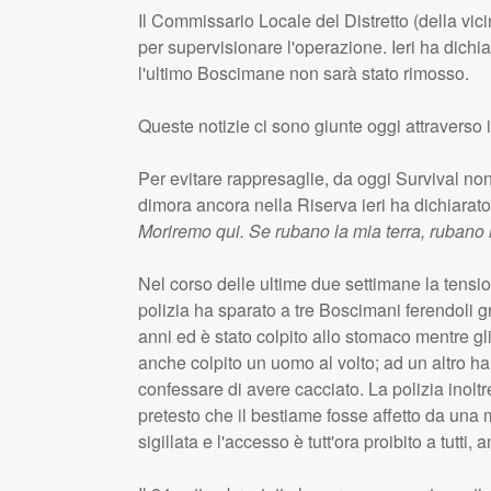
Il Commissario Locale del Distretto (della vicin
per supervisionare l'operazione. Ieri ha dichi
l'ultimo Boscimane non sarà stato rimosso.
Queste notizie ci sono giunte oggi attraverso i
Per evitare rappresaglie, da oggi Survival n
dimora ancora nella Riserva ieri ha dichiarato:
Moriremo qui. Se rubano la mia terra, rubano l
Nel corso delle ultime due settimane la tensi
polizia ha sparato a tre Boscimani ferendoli 
anni ed è stato colpito allo stomaco mentre gli
anche colpito un uomo al volto; ad un altro h
confessare di avere cacciato. La polizia inoltr
pretesto che il bestiame fosse affetto da una m
sigillata e l'accesso è tutt'ora proibito a tutti, 