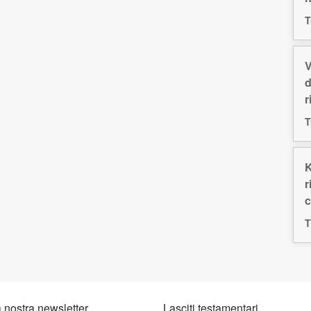
T
V
d
r
T
K
r
c
T
la nostra newsletter
Lasciti testamentari