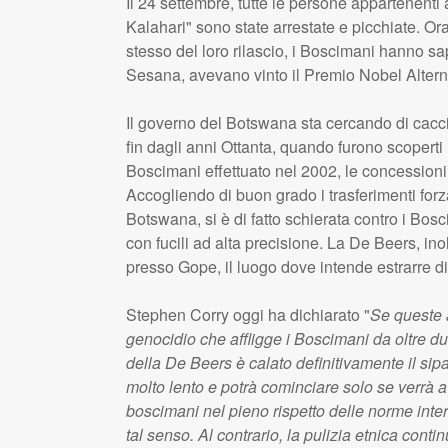
Il 24 settembre, tutte le persone appartenenti
Kalahari" sono state arrestate e picchiate. Or
stesso del loro rilascio, i Boscimani hanno sap
Sesana, avevano vinto il Premio Nobel Altern
Il governo del Botswana sta cercando di cacci
fin dagli anni Ottanta, quando furono scoperti 
Boscimani effettuato nel 2002, le concession
Accogliendo di buon grado i trasferimenti forza
Botswana, si è di fatto schierata contro i Bo
con fucili ad alta precisione. La De Beers, i
presso Gope, il luogo dove intende estrarre d
Stephen Corry oggi ha dichiarato "
Se queste a
genocidio che affligge i Boscimani da oltre d
della De Beers è calato definitivamente il sipa
molto lento e potrà cominciare solo se verrà a
boscimani nel pieno rispetto delle norme intern
tal senso. Al contrario, la pulizia etnica conti