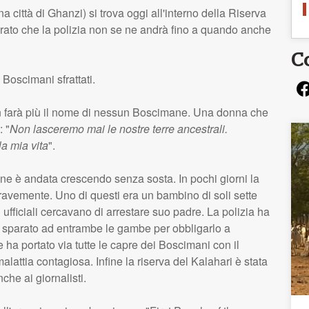
a città di Ghanzi) si trova oggi all'interno della Riserva
arato che la polizia non se ne andrà fino a quando anche
C
 Boscimani sfrattati.
on farà più il nome di nessun Boscimane. Una donna che
 "
Non lasceremo mai le nostre terre ancestrali.
a mia vita
".
one è andata crescendo senza sosta. In pochi giorni la
gravemente. Uno di questi era un bambino di soli sette
 ufficiali cercavano di arrestare suo padre. La polizia ha
a sparato ad entrambe le gambe per obbligarlo a
e ha portato via tutte le capre dei Boscimani con il
alattia contagiosa. Infine la riserva del Kalahari è stata
anche ai giornalisti.