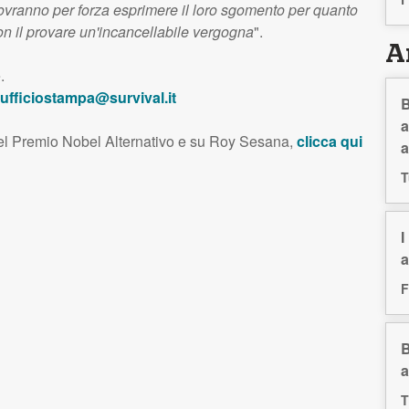
ovranno per forza esprimere il loro sgomento per quanto
on il provare un'incancellabile vergogna
".
Ar
.
ufficiostampa@survival.it
B
a
 del Premio Nobel Alternativo e su Roy Sesana,
clicca qui
a
T
I
a
F
B
a
T