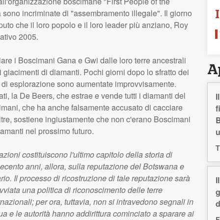
 all'organizzazione boscimane "First People of the
a sono incriminate di "assembramento illegale". Il giorno
uto che il loro popolo e il loro leader più anziano, Roy
ativo 2005.
are i Boscimani Gana e Gwi dalle loro terre ancestrali
A
i giacimenti di diamanti. Pochi giorni dopo lo sfratto dei
i di esplorazione sono aumentate improvvisamente.
ti, la De Beers, che estrae e vende tutti i diamanti del
I
scimani, che ha anche falsamente accusato di cacciare
f
noltre, sostiene ingiustamente che non c'erano Boscimani
B
iamanti nel prossimo futuro.
T
zioni costituiscono l'ultimo capitolo della storia di
uecento anni, allora, sulla reputazione del Botswana e
rio. Il processo di ricostruzione di tale reputazione sarà
I
vviata una politica di riconoscimento delle terre
g
azionali; per ora, tuttavia, non si intravedono segnali in
d
nua e le autorità hanno addirittura cominciato a sparare ai
F