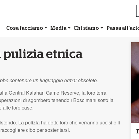
Cosa facciamo
Media
Chi siamo
Passa all'az
 pulizia etnica
ebbe contenere un linguaggio ormai obsoleto.
 dalla Central Kalahari Game Reserve, la loro terra
e operazioni di sgombero tenendo i Boscimani sotto la
 alle loro case.
stendo. La polizia ha detto loro che verranno uccisi e li
raccogliere cibo per sostentarsi.