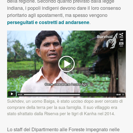
della regione. Secondo quanto previsto dalla legge
indiana, i popoli indigeni devono dare il loro consenso
prioritario agli spostamenti, ma spesso vengono
perseguitati e costretti ad andarsene
.
Sukhdev, un uomo Baiga, è stato ucciso dopo aver cercato di
comprare della terra per la sua famiglia. Il suo villaggio era
stato sfrattato dalla Riserva per le tigri di Kanha nel 2014.
Lo staff del Dipartimento alle Foreste impegnato nelle