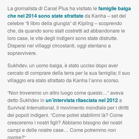
La giornalista di Canal Plus ha visitato le
famiglie baiga
che nel 2014 sono state sfrattate
da Kanha – set del
celebre “Il libro della giungla” di Kipling – scoprendo
che, da quando sono stati costretti ad abbandonare le
loro case, le vite degli indigeni sono state distrutte.
Dispersi nei villaggi circostanti, oggi stentano a
sopravvivere.
Sukhdev, un uomo baiga, è stato ucciso dopo aver
cercato di comprare della terra per la sua famiglia; il suo
villaggio era stato sfrattato da Kanha l’anno scorso.
“Non troveremo un altro luogo come questo…” aveva
detto Sukhdev in
un’intervista rilasciata nel 2012
a
Survival International, il movimento mondiale per i diritti
dei popoli indigeni. “Come potrei stabilirmi là? Come
cresceremo i nostri figli? Abbiamo bisogno dei nostri
campi e delle nostre case… Come potremmo non
morire?”