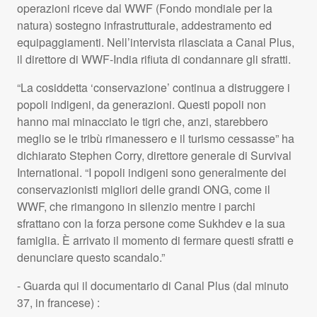
operazioni riceve dal
WWF
(Fondo mondiale per la
natura) sostegno infrastrutturale, addestramento ed
equipaggiamenti. Nell’intervista rilasciata a Canal Plus,
il direttore di
WWF
-India rifiuta di condannare gli sfratti.
“La cosiddetta ‘conservazione’ continua a distruggere i
popoli indigeni, da generazioni. Questi popoli non
hanno mai minacciato le tigri che, anzi, starebbero
meglio se le tribù rimanessero e il turismo cessasse” ha
dichiarato Stephen Corry, direttore generale di Survival
International. “I popoli indigeni sono generalmente dei
conservazionisti migliori delle grandi
ONG
, come il
WWF
, che rimangono in silenzio mentre i parchi
sfrattano con la forza persone come Sukhdev e la sua
famiglia. È arrivato il momento di fermare questi sfratti e
denunciare questo scandalo.”
- Guarda qui il documentario di Canal Plus (dal minuto
37, in francese) :