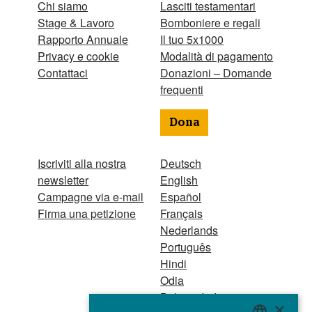
Chi siamo
Lasciti testamentari
Stage & Lavoro
Bomboniere e regali
Rapporto Annuale
Il tuo 5x1000
Privacy e cookie
Modalità di pagamento
Contattaci
Donazioni – Domande
frequenti
Dona
Iscriviti alla nostra
Deutsch
newsletter
English
Campagne via e-mail
Español
Firma una petizione
Français
Nederlands
Português
Hindi
Odia
Bahasa Indonesia
×