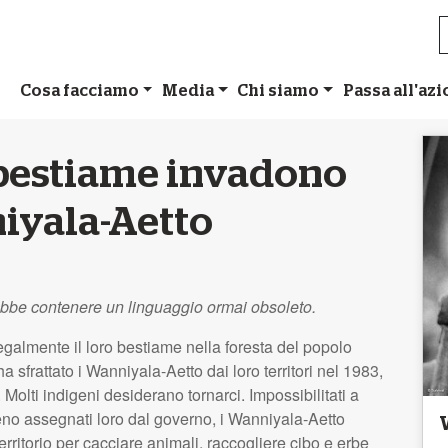
Cosa facciamo
Media
Chi siamo
Passa all'az
i bestiame invadono
niyala-Aetto
ebbe contenere un linguaggio ormai obsoleto.
egalmente il loro bestiame nella foresta del popolo
ha sfrattato i Wanniyala-Aetto dai loro territori nel 1983,
olti indigeni desiderano tornarci. Impossibilitati a
eno assegnati loro dal governo, i Wanniyala-Aetto
rritorio per cacciare animali, raccogliere cibo e erbe