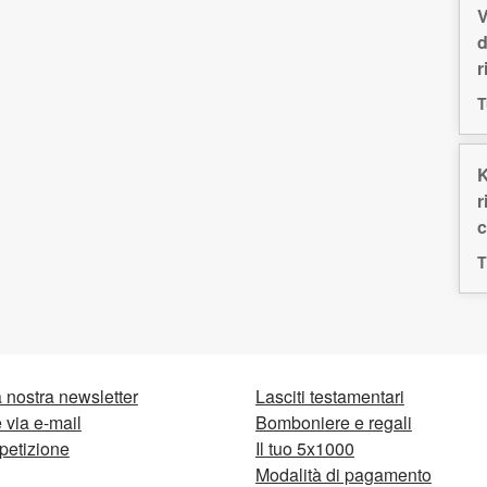
V
d
r
T
K
r
c
T
la nostra newsletter
Lasciti testamentari
via e-mail
Bomboniere e regali
petizione
Il tuo 5x1000
Modalità di pagamento