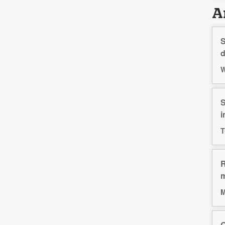
Ar
S
d
W
S
i
T
R
m
M
Q