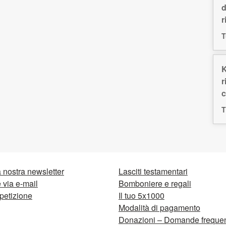
d
r
T
K
r
c
T
la nostra newsletter
Lasciti testamentari
via e-mail
Bomboniere e regali
petizione
Il tuo 5x1000
Modalità di pagamento
Donazioni – Domande frequen