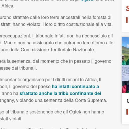
 Africa.
rono sfrattate dalle loro terre ancestrali nella foresta di
ratti hanno violato il loro diritto costituzionale alla vita.
occupazioni. Il tribunale infatti non ha riconosciuto gli
 di Mau e non ha assicurato che potranno fare ritorno alle
isione della Commissione Territoriale Nazionale.
tterà la sentenza, dal momento che in passato il governo
sse dai tribunali.
importante organismo per i diritti umani in Africa, il
opoli, il governo del paese
ha infatti continuato a
ell’anno ha
sfrattato anche la tribù confinante dei
erangany, violando una sentenza della Corte Suprema.
rso al tribunale sostenendo che gli Ogiek non hanno
tati violati.