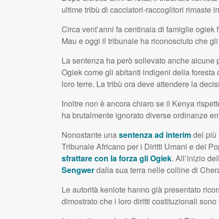
ultime tribù di cacciatori-raccoglitori rimaste in
Circa vent’anni fa centinaia di famiglie ogiek fu
Mau e oggi il tribunale ha riconosciuto che gli sf
La sentenza ha però sollevato anche alcune pre
Ogiek come gli abitanti indigeni della foresta
loro terre. La tribù ora deve attendere la dec
Inoltre non è ancora chiaro se il Kenya rispe
ha brutalmente ignorato diverse ordinanze eme
Nonostante una
sentenza ad interim
del più 
Tribunale Africano per i Diritti Umani e dei P
sfrattare con la forza gli Ogiek
. All’inizio d
Sengwer
dalla sua terra nelle colline di Ch
Le autorità keniote hanno già presentato rico
dimostrato che i loro diritti costituzionali sono s