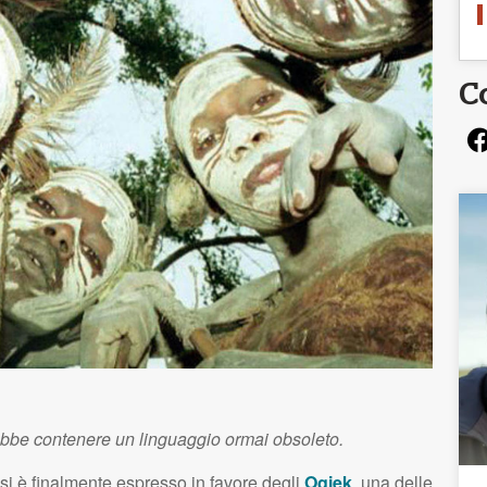
C
ebbe contenere un linguaggio ormai obsoleto.
a si è finalmente espresso in favore degli
Ogiek
, una delle