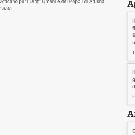
 Africano per i Diritti Umani e dei Popoli di Arusha
A
nviata.
I
f
B
T
I
g
d
F
Ar
C