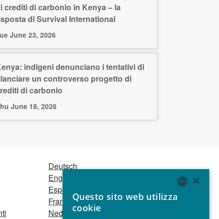
i crediti di carbonio in Kenya – la
isposta di Survival International
ue June 23, 2026
enya: indigeni denunciano i tentativi di
ilanciare un controverso progetto di
rediti di carbonio
hu June 18, 2026
Deutsch
English
×
Español
Questo sito web utilizza
ENGLISH
Français
cookie
ti
Nederlands
GERMAN