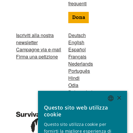
frequenti
Dona
Iscriviti alla nostra
Deutsch
newsletter
English
Campagne via e-mail
Español
Firma una petizione
Français
Nederlands
Português
Hindi
Odia
Bahasa Indonesia
×
Questo sito web utilizza
Registro Persone
ENGLISH
cookie
Giuridiche
GERMAN
1521 Registered
Questo sito utilizza cookie per
charity no. 267444 ©
SPANISH
fornirti la migliore esperienza di