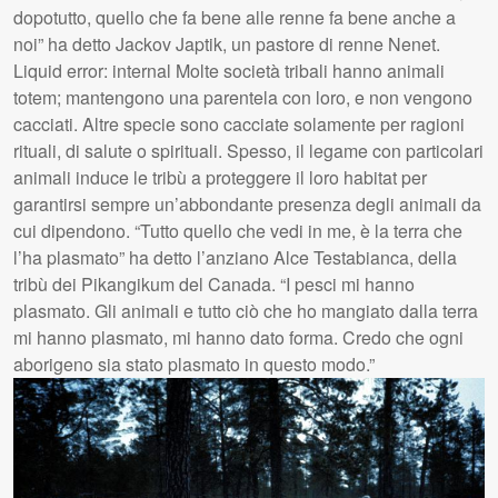
dopotutto, quello che fa bene alle renne fa bene anche a
noi” ha detto Jackov Japtik, un pastore di renne Nenet.
Liquid error: internal Molte società tribali hanno animali
totem; mantengono una parentela con loro, e non vengono
cacciati. Altre specie sono cacciate solamente per ragioni
rituali, di salute o spirituali. Spesso, il legame con particolari
animali induce le tribù a proteggere il loro habitat per
garantirsi sempre un’abbondante presenza degli animali da
cui dipendono. “Tutto quello che vedi in me, è la terra che
l’ha plasmato” ha detto l’anziano Alce Testabianca, della
tribù dei Pikangikum del Canada. “I pesci mi hanno
plasmato. Gli animali e tutto ciò che ho mangiato dalla terra
mi hanno plasmato, mi hanno dato forma. Credo che ogni
aborigeno sia stato plasmato in questo modo.”