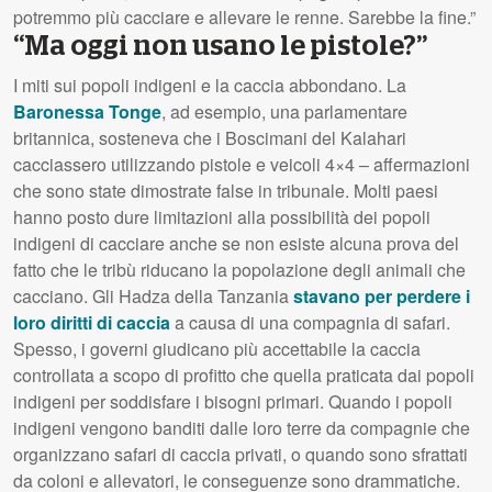
potremmo più cacciare e allevare le renne. Sarebbe la fine.”
“Ma oggi non usano le pistole?”
I miti sui popoli indigeni e la caccia abbondano. La
Baronessa Tonge
, ad esempio, una parlamentare
britannica, sosteneva che i Boscimani del Kalahari
cacciassero utilizzando pistole e veicoli 4×4 – affermazioni
che sono state dimostrate false in tribunale. Molti paesi
hanno posto dure limitazioni alla possibilità dei popoli
indigeni di cacciare anche se non esiste alcuna prova del
fatto che le tribù riducano la popolazione degli animali che
cacciano. Gli Hadza della Tanzania
stavano per perdere i
loro diritti di caccia
a causa di una compagnia di safari.
Spesso, i governi giudicano più accettabile la caccia
controllata a scopo di profitto che quella praticata dai popoli
indigeni per soddisfare i bisogni primari. Quando i popoli
indigeni vengono banditi dalle loro terre da compagnie che
organizzano safari di caccia privati, o quando sono sfrattati
da coloni e allevatori, le conseguenze sono drammatiche.