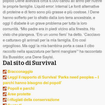
popolo Dene allevava circa 6.000 caribù all’anno per nutrire
le proprie famiglie. Liquid error: internal Le fonti alternative
di proteine e di ferro sono più grasse e più costose. I Dene
hanno sofferto per lo sfratto dalla loro terra ancestrale, e
oggi il diabete è un grave problema per tutta la loro
comunità. “Mio padre era in piedi vicino alla finestra. Ho
visto che piangeva. ‘Ero un uomo fiero’ ha detto. ‘Cacciavo
e catturavo gli animali per la mia famiglia. Ero così
orgoglioso. Ma oggi la mia bambina porta a casa il cibo
raccolto nella spazzatura per farmi mangiare’” ha raccontato
Illa Bussidor, una Dene Sayisi.
Dal sito di Survival
Bracconaggio
Leggi il rapporto di Survival ‘Parks need peoples – I
parchi hanno bisogno dei popoli’
Popoli e parchi
Aree protette
I rifugiati della conservazione