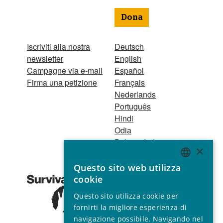
Dona
Iscriviti alla nostra
Deutsch
newsletter
English
Campagne via e-mail
Español
Firma una petizione
Français
Nederlands
Português
Hindi
Odia
Bahasa Indonesia
×
Questo sito web utilizza
Registro Persone
ENGLISH
cookie
Giuridiche
GERMAN
1521 Registered
Questo sito utilizza cookie per
charity no. 267444 ©
SPANISH
fornirti la migliore esperienza di
2001 - 2026
navigazione possibile. Navigando nel
FRENCH