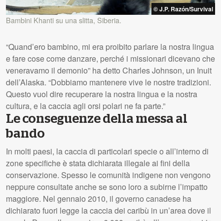
© J.P. Razón/Survival
Bambini Khanti su una slitta, Siberia.
“Quand’ero bambino, mi era proibito parlare la nostra lingua
e fare cose come danzare, perché i missionari dicevano che
veneravamo il demonio” ha detto Charles Johnson, un Inuit
dell’Alaska. “Dobbiamo mantenere vive le nostre tradizioni.
Questo vuol dire recuperare la nostra lingua e la nostra
cultura, e la caccia agli orsi polari ne fa parte.”
Le conseguenze della messa al
bando
In molti paesi, la caccia di particolari specie o all’interno di
zone specifiche è stata dichiarata illegale ai fini della
conservazione. Spesso le comunità indigene non vengono
neppure consultate anche se sono loro a subirne l’impatto
maggiore. Nel gennaio 2010, il governo canadese ha
dichiarato fuori legge la caccia dei caribù in un’area dove il